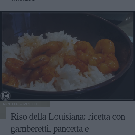
saporita e corroborante.
RICETTA
RICETTE
Riso della Louisiana: ricetta con
gamberetti, pancetta e