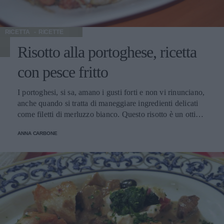
RICETTA
RICETTE
Risotto alla portoghese, ricetta
con pesce fritto
I portoghesi, si sa, amano i gusti forti e non vi rinunciano,
anche quando si tratta di maneggiare ingredienti delicati
come filetti di merluzzo bianco. Questo risotto è un ottimo
piatto unico, un modo divertente e semplice di scoprire
ANNA CARBONE
un'altra pietanza di una cucina diversa dalla nostra ma che
incanta con i suoi sapori e i suoi odori.