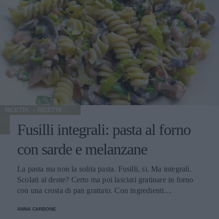
RICETTA
RICETTE
Fusilli integrali: pasta al forno
con sarde e melanzane
La pasta ma non la solita pasta. Fusilli, si. Ma integrali.
Scolati al dente? Certo ma poi lasciati gratinare in forno
con una crosta di pan grattato. Con ingredienti
mediterranei ma senza il solito pomodoro: sarde e
ANNA CARBONE
melanzane. Sentite già l'acquolina in bocca? Meno male