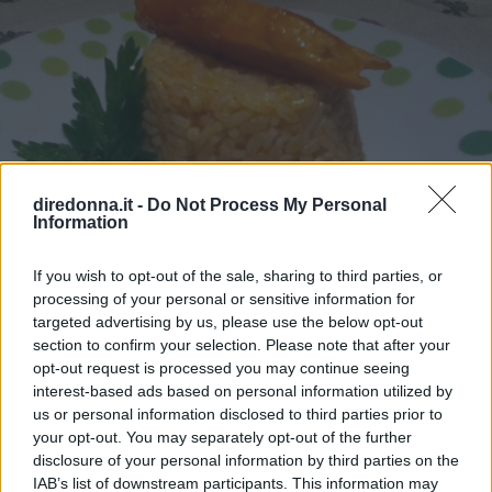
suggerisce) da gratinare al forno. Altro che chips&chicken.
Provare per credere.
diredonna.it -
Do Not Process My Personal
Information
If you wish to opt-out of the sale, sharing to third parties, or
RICETTA
RICETTE
processing of your personal or sensitive information for
Risotto di salmone, ricetta
targeted advertising by us, please use the below opt-out
section to confirm your selection. Please note that after your
opt-out request is processed you may continue seeing
Ecco la ricetta di un primo o un antipasto elegante per
interest-based ads based on personal information utilized by
stupire i vostri ospiti.
us or personal information disclosed to third parties prior to
your opt-out. You may separately opt-out of the further
LEOREDAZIONE
disclosure of your personal information by third parties on the
IAB’s list of downstream participants. This information may