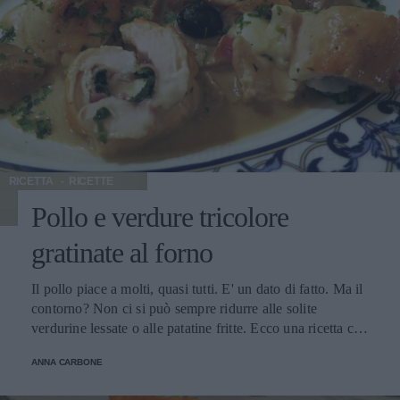
RICETTA
RICETTE
Pollo e verdure tricolore
gratinate al forno
Il pollo piace a molti, quasi tutti. E' un dato di fatto. Ma il
contorno? Non ci si può sempre ridurre alle solite
verdurine lessate o alle patatine fritte. Ecco una ricetta che
mette insieme gusto ed esigenze, semplice da realizzare.
ANNA CARBONE
Pollo e verdure miste: carote, patate, fagiolini (ma potete
aggiungere tutto quello che la vostra fantasia vi