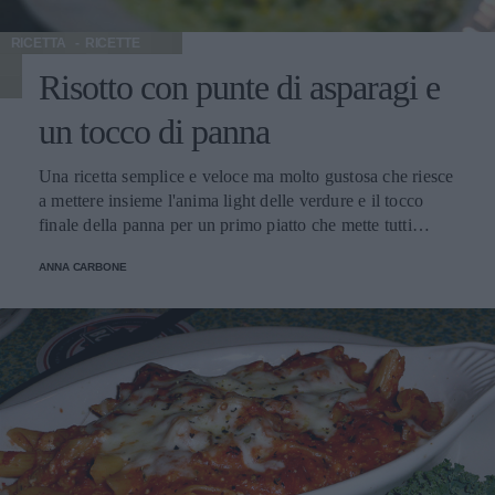
RICETTA
RICETTE
Risotto con punte di asparagi e
un tocco di panna
Una ricetta semplice e veloce ma molto gustosa che riesce
a mettere insieme l'anima light delle verdure e il tocco
finale della panna per un primo piatto che mette tutti
d'accordo. Una ricetta da conservare gelosamente e usare
ANNA CARBONE
per i pranzi improvvisi così da sbalordire amici e parenti.