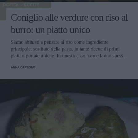
RICETTA
RICETTE
Coniglio alle verdure con riso al
burro: un piatto unico
Siamo abituati a pensare al riso come ingrediente
principale, sostituto della pasta, in tante ricette di primi
piatti o portate uniche. In questo caso, come fanno spesso
altre nazioni, il riso è un accompagnamento che permette
ANNA CARBONE
alla carne di coniglio di diventare un piatto completo, per
le ottime cene calde d'inverno.