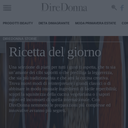
PRODOTTI BEAUTY
DIETA DIMAGRANTE
MODA PRIMAVERA ESTATE
CON
DIREDONNA STORIE
Ricetta del giorno
Una selezione di piatti per tutti i gusti ti aspetta, che tu sia
un’amante dei cibi saporiti o che prediliga la leggerezza,
che sia più tradizionalista e che ami la cucina creativa.
Trova nuovi modi di
reinterpretare i grandi classici
o di
abbinare in modo inusuale ingredienti di facile reperibilità;
scopri la squisitezza della
cucina vegetariana
o i sapori
nuovi ed inconsueti di quella internazionale. Con
DireDonna nemmeno le preparazioni più complesse ed
innovative avranno più segreti.