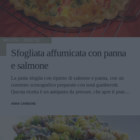
RICETTA
RICETTE
Sfogliata affumicata con panna
e salmone
La pasta sfoglia con ripieno di salmone e panna, con un
contorno scenografico preparato con tanti gamberetti.
Questa ricetta è un antipasto da provare, che apre il pranzo
o la cena in maniera leggera e lo fa con un sapore che
ANNA CARBONE
parte dalla bellezza, assaggio degli occhi.