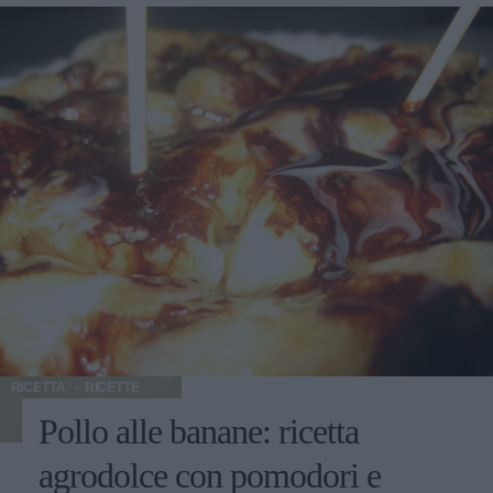
dal Gambero Rosso. E poi, se piace ai sudditi di Sua
Maestà britannica.
RICETTA
RICETTE
Pollo alle banane: ricetta
agrodolce con pomodori e