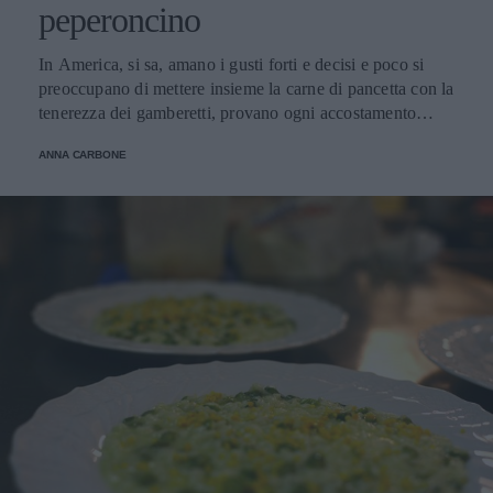
peperoncino
In America, si sa, amano i gusti forti e decisi e poco si
preoccupano di mettere insieme la carne di pancetta con la
tenerezza dei gamberetti, provano ogni accostamento
senza timore. L'importante è che non manchi mai quel
ANNA CARBONE
pizzico di peperoncino che amalgama ogni sapore e mette
tutti d'accordo.