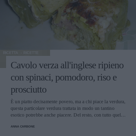
RICETTA
RICETTE
Cavolo verza all'inglese ripieno
con spinaci, pomodoro, riso e
prosciutto
È un piatto decisamente povero, ma a chi piace la verdura,
questa particolare verdura trattata in modo un tantino
esotico potrebbe anche piacere. Del resto, con tutto quel
che propinano oggi nei ristoranti anche di lusso, meglio
ANNA CARBONE
provare un “piatto povero” in casa propria. A noi è
piaciuto, pur non avendolo trovato fra le ricette segnalate