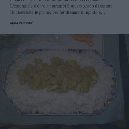
L'essenziale è dare a entrambi il giusto grado di cottura.
Bucherellate le prime, per far drenare il liquido e
aromatizzate. Portato in tavola al dente, il secondo. Un
ANNA CARBONE
piatto da gustare in tutta la sua interezza. Una ricetta da
non perdere.