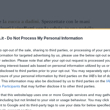
e l
a zucca a dadini
. Spezzettate con le mani
nuti i cipollotti con la salvia
, in una padella
rta, con poco olio. Unite la zucca,
salate e
it -
Do Not Process My Personal Information
 a pentola coperta. Aggiungete un poco
garsi. Unite il timo e fate
to opt-out of the sale, sharing to third parties, or processing of your per
Dal
armigiano e il coriandolo macinato. Tagliate
la
formation for targeted advertising by us, please use the below opt-out s
r selection. Please note that after your opt-out request is processed y
, riempiteli con il composto e richiudeteli
eing interest-based ads based on personal information utilized by us or
ellateli con il rosso d'uovo e cospargeteli in
disclosed to third parties prior to your opt-out. You may separately opt-
mo. Disponeteli in una teglia con carta da
losure of your personal information by third parties on the IAB’s list of
. This information may also be disclosed by us to third parties on the
IA
 per 25 minuti a 190°C.
Participants
that may further disclose it to other third parties.
 that this website/app uses one or more Google services and may gath
including but not limited to your visit or usage behaviour. You may click 
 to Google and its third-party tags to use your data for below specifi