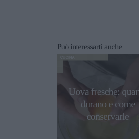
Può interessarti anche
CUCINA
limpiadi di
Uova fresche: qua
2022 gli chef
durano e come
erieri sono
conservarle
robot