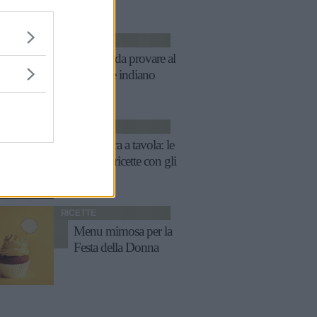
CUCINA
10 piatti da provare al
ristorante indiano
RICETTE
Primavera a tavola: le
migliori ricette con gli
asparagi
RICETTE
Menu mimosa per la
Festa della Donna