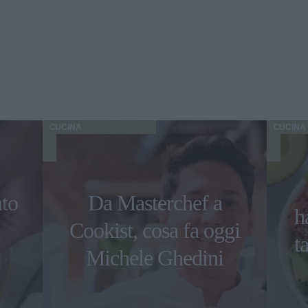
CUCINA
CUCINA
nto
Da Masterchef a
h
Cookist, cosa fa oggi
t
Michele Ghedini