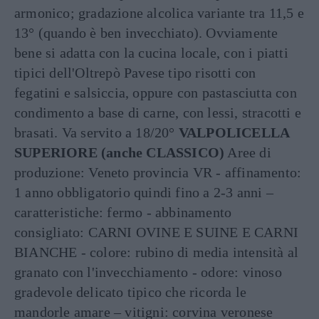
armonico; gradazione alcolica variante tra 11,5 e
13° (quando è ben invecchiato). Ovviamente
bene si adatta con la cucina locale, con i piatti
tipici dell'Oltrepò Pavese tipo risotti con
fegatini e salsiccia, oppure con pastasciutta con
condimento a base di carne, con lessi, stracotti e
brasati. Va servito a 18/20°
VALPOLICELLA
SUPERIORE (anche CLASSICO)
Aree di
produzione: Veneto provincia VR - affinamento:
1 anno obbligatorio quindi fino a 2-3 anni –
caratteristiche: fermo - abbinamento
consigliato: CARNI OVINE E SUINE E CARNI
BIANCHE - colore: rubino di media intensità al
granato con l'invecchiamento - odore: vinoso
gradevole delicato tipico che ricorda le
mandorle amare – vitigni: corvina veronese