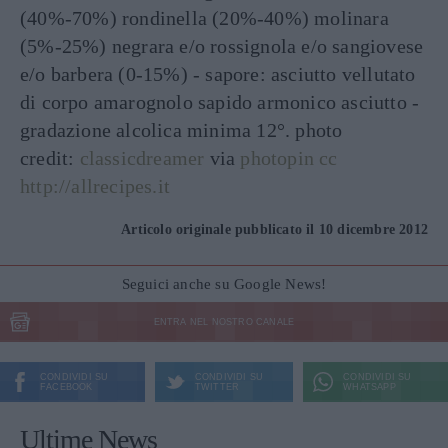
(40%-70%) rondinella (20%-40%) molinara
(5%-25%) negrara e/o rossignola e/o sangiovese
e/o barbera (0-15%) - sapore: asciutto vellutato
di corpo amarognolo sapido armonico asciutto -
gradazione alcolica minima 12°. photo
credit:
classicdreamer
via
photopin
cc
http://allrecipes.it
Articolo originale pubblicato il 10 dicembre 2012
Seguici anche su Google News!
ENTRA NEL NOSTRO CANALE
CONDIVIDI SU
CONDIVIDI SU
CONDIVIDI SU
FACEBOOK
TWITTER
WHATSAPP
Ultime News