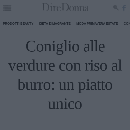
PRODOTTI BEAUTY
DIETA DIMAGRANTE
MODA PRIMAVERA ESTATE
CON
Coniglio alle
verdure con riso al
burro: un piatto
unico