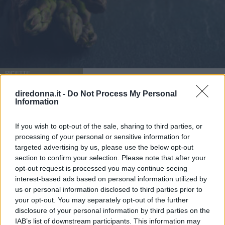
RICETTE
Primavera a tavola: le migliori
diredonna.it -
Do Not Process My Personal
Information
ricette con gli asparagi
If you wish to opt-out of the sale, sharing to third parties, or
Gli asparagi sono un alimento primaverile molto utilizzato
processing of your personal or sensitive information for
per preparare le ricette di Pasqua: di seguito alcune idee
targeted advertising by us, please use the below opt-out
buone e sfiziose per questo giorno.
section to confirm your selection. Please note that after your
opt-out request is processed you may continue seeing
MARTINA PARENZAN
interest-based ads based on personal information utilized by
us or personal information disclosed to third parties prior to
your opt-out. You may separately opt-out of the further
disclosure of your personal information by third parties on the
IAB’s list of downstream participants. This information may