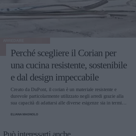
ARREDARE
Perché scegliere il Corian per
una cucina resistente, sostenibile
e dal design impeccabile
Creato da DuPont, il corian è un materiale resistente e
durevole particolarmente utilizzato negli arredi grazie alla
sua capacità di adattarsi alle diverse esigenze sia in termini
di colori che di forma. Facile da pulire e durevole: ecco
ELIANA MAGNOLO
perché è adatto alla cucina di casa!
Può interessarti anche