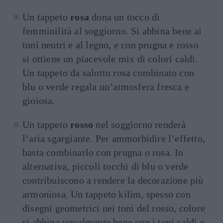
Un tappeto
rosa
dona un tocco di
femminilità al soggiorno. Si abbina bene ai
toni neutri e al legno, e con prugna e rosso
si ottiene un piacevole mix di colori caldi.
Un tappeto da salotto rosa combinato con
blu o verde regala un’atmosfera fresca e
gioiosa.
Un tappeto
rosso
nel soggiorno renderà
l’aria sgargiante. Per ammorbidire l’effetto,
basta combinarlo con prugna o rosa. In
alternativa, piccoli tocchi di blu o verde
contribuiscono a rendere la decorazione più
armoniosa. Un tappeto kilim, spesso con
disegni geometrici nei toni del rosso, colore
si abbina ugualmente bene con i toni caldi e