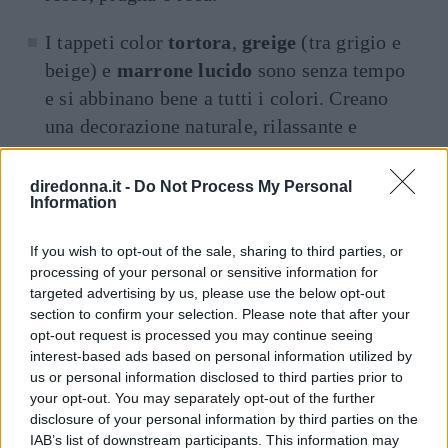
I tappeti color
tortora
,
greige
(tra grigio e
beige) e
marrone lucido
sono senza tempo
e si abbinano bene a tutti i colori. Creano
una decorazione naturale, rilassante e
morbida nel soggiorno.
diredonna.it -
Do Not Process My Personal
In generale, il tappeto
bianco
si abbina a
Information
tutto, ma non è facile da mantenere pulito.
If you wish to opt-out of the sale, sharing to third parties, or
Un modello bianco con alcuni tocchi di
processing of your personal or sensitive information for
colore che ricordano i mobili sarà, allora,
targeted advertising by us, please use the below opt-out
perfetto per chi ha paura delle macchie.
section to confirm your selection. Please note that after your
opt-out request is processed you may continue seeing
interest-based ads based on personal information utilized by
Toni vibranti
us or personal information disclosed to third parties prior to
your opt-out. You may separately opt-out of the further
disclosure of your personal information by third parties on the
IAB’s list of downstream participants. This information may