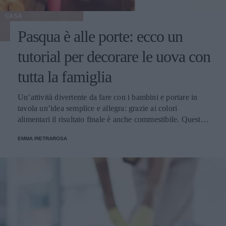
CASA
Pasqua è alle porte: ecco un
tutorial per decorare le uova con
tutta la famiglia
Un’attività divertente da fare con i bambini e portare in
tavola un’idea semplice e allegra: grazie ai colori
alimentari il risultato finale è anche commestibile. Questa è
una tradizione che ha radici molto lontane ma che ancora
EMMA PIETRAROSA
oggi è molto sentita.