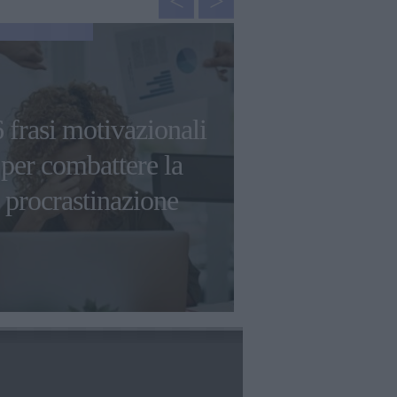
GOSSIP
Nail trend: q
 frasi motivazionali
tendenza
per combattere la
numero u
procrastinazione
l'autunno 
2024-