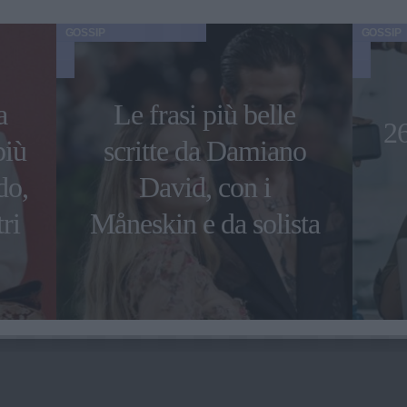
GOSSIP
GOSSIP
a
Le frasi più belle
26
più
scritte da Damiano
do,
David, con i
ri
Måneskin e da solista