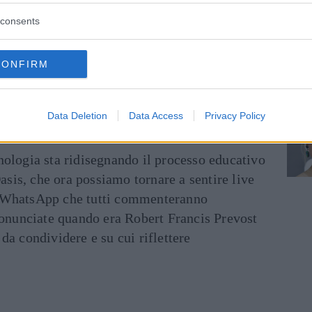
Articolo originale pubblicato il 13 gennaio 2011
consents
le News!
ENTRA NEL NOSTRO CANALE
CONFIRM
FACEBOOK
CONDIVIDI SU
TWITTER
Data Deletion
Data Access
Privacy Policy
ecnologia sta ridisegnando il processo educativo
asis, che ora possiamo tornare a sentire live
ati WhatsApp che tutti commenteranno
ronunciate quando era Robert Francis Prevost
e da condividere e su cui riflettere