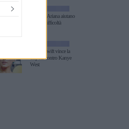
NEWS
Taylor e Ariana aiutano
i fan in difficoltà
GOSSIP
Taylor Swift vince la
disputa contro Kanye
West