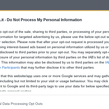
ke Gyllenhaal
andava avanti soltanto da un
Dal
it -
Do Not Process My Personal Information
era già molto presa. A quanto dicono gli
i certo di essere mollata proprio al
telefono
,
to opt-out of the sale, sharing to third parties, or processing of your per
le ha spiegato che tra loro non poteva
formation for targeted advertising by us, please use the below opt-out s
r selection. Please note that after your opt-out request is processed y
a dichiarato al magazine:
eing interest-based ads based on personal information utilized by us or
disclosed to third parties prior to your opt-out. You may separately opt-
erita. Non sa proprio cosa ha fatto di male
losure of your personal information by third parties on the IAB’s list of
. This information may also be disclosed by us to third parties on the
IA
sente molto scottata da questa storia.
Participants
that may further disclose it to other third parties.
 that this website/app uses one or more Google services and may gath
ante, quella di Gyllenhaal, considerando
including but not limited to your visit or usage behaviour. You may click 
 lasciata in una maniera analoga dal suo
 to Google and its third-party tags to use your data for below specifi
ogle consent section.
nas
. Povera Taylor allora, ma almeno potrà
nzone.
l Data Processing Opt Outs