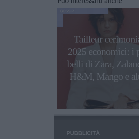
Può interessarti anche
GOSSIP
ni di Ambra
Tailleur cerimoni
 con i figli e
2025 economici: i 
 compagno
belli di Zara, Zalan
esco Renga
H&M, Mango e alt
PUBBLICITÀ