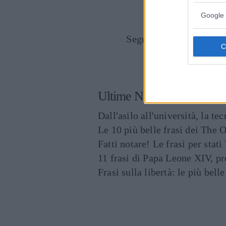
Google 
Seguici anche su Goog
CONDIVIDI SU
Ultime News
Dall'asilo all'università, la t
Le 10 più belle frasi dei The O
Fatti notare! Le frasi per st
11 frasi di Papa Leone XIV, p
Frasi sulla libertà: le più bell