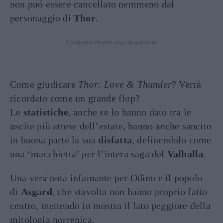
non puó essere cancellato nemmeno dal
personaggio di
Thor
.
Continua a leggere dopo la pubblicità
Come giudicare
Thor: Love & Thunder
? Verrà
ricordato come un grande flop?
Le
statistiche
, anche se lo hanno dato tra le
uscite più attese dell’estate, hanno anche sancito
in buona parte la sua
disfatta
, definendolo come
una ‘macchietta’ per l’intera saga del
Valhalla
.
Una vera onta infamante per Odino e il popolo
di
Asgard
, che stavolta non hanno proprio fatto
centro, mettendo in mostra il lato peggiore della
mitologia norrenica.