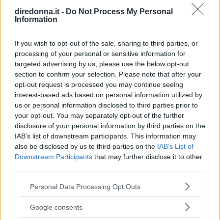
GOSSIP
diredonna.it -
Do Not Process My Personal
I teneri auguri di Sarah Paulson
Information
per gli 80 anni della compagna
If you wish to opt-out of the sale, sharing to third parties, or
processing of your personal or sensitive information for
Holland Taylor
targeted advertising by us, please use the below opt-out
section to confirm your selection. Please note that after your
Insieme da quasi 8 anni, la diva di Ratched e l'attrice di
opt-out request is processed you may continue seeing
Hollywood sono più innamorate che mai. "Mi hai
interest-based ads based on personal information utilized by
cambiato. In tutti i modi importanti. Condividere la mia
us or personal information disclosed to third parties prior to
vita con te ha dato un senso a tutto il resto".
your opt-out. You may separately opt-out of the further
EMMA PIETRAROSA
disclosure of your personal information by third parties on the
IAB’s list of downstream participants. This information may
also be disclosed by us to third parties on the
IAB’s List of
Downstream Participants
that may further disclose it to other
third parties.
Please note that this website/app uses one or more Google
Personal Data Processing Opt Outs
services and may gather and store information including but
not limited to your visit or usage behaviour. You may click to
Google consents
grant or deny consent to Google and its third-party tags to