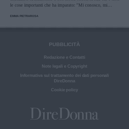
le cose importanti che ha imparato: "Mi conosco, mi
piaccio come sono e sono grata per la saggezza che è
EMMA PIETRAROSA
venuta con l'età".
PUBBLICITÀ
Redazione e Contatti
Note legali e Copyright
Informativa sul trattamento dei dati personali
DireDonna
Cookie policy