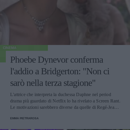
CINEMA
Phoebe Dynevor conferma
l'addio a Bridgerton: "Non ci
sarò nella terza stagione"
L'attrice che interpreta la duchessa Daphne nel period
drama più guardato di Netflix lo ha rivelato a Screen Rant.
Le motivazioni sarebbero diverse da quelle di Regé-Jean
Page, attore che interpretava il duca di Hastings che ha
EMMA PIETRAROSA
salutato lo show dopo il primo capitolo.