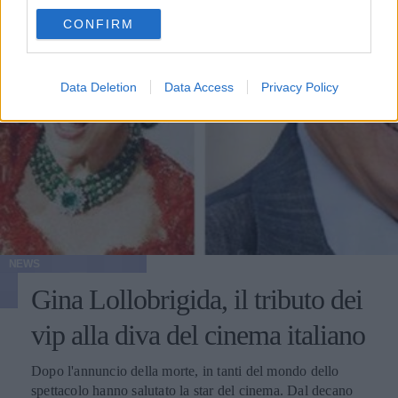
use your data for below specified purposes in below Google
CONFIRM
consent section.
Data Deletion
Data Access
Privacy Policy
NEWS
Gina Lollobrigida, il tributo dei
vip alla diva del cinema italiano
Dopo l'annuncio della morte, in tanti del mondo dello
spettacolo hanno salutato la star del cinema. Dal decano