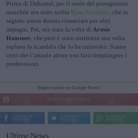
Prima di Duhamel, per il ruolo del protagonista
maschile era stato scelto
Ryan Reynolds
, che in
seguito aveva dovuto rinunciare per altri
impegni. Poi, era stata la volta di
Armie
Hammer
, che però è stato sostituito una volta
esploso lo scandalo che lo ha coinvolto. Siamo
certi che l’attuale attore non farà rimpiangere i
predecessori.
Seguici anche su Google News!
ENTRA NEL NOSTRO CANALE
CONDIVIDI SU
CONDIVIDI SU
CONDIVIDI SU
FACEBOOK
TWITTER
WHATSAPP
Ultime News