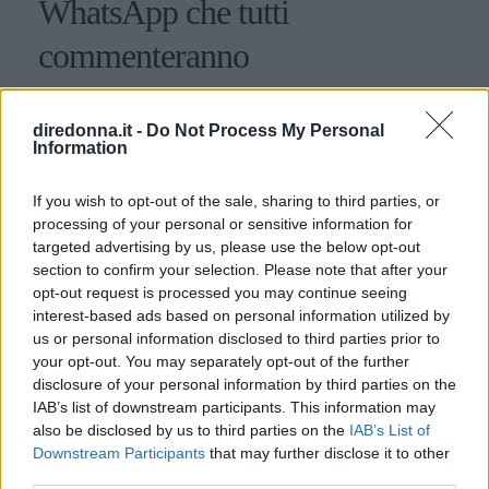
WhatsApp che tutti
commenteranno
Alcuni consigli relativi alle frasi per stati di WhatsApp:
ecco come fare colpo sui propri contatti utilizzando
diredonna.it -
Do Not Process My Personal
Information
aforismi e citazioni.
PERDITA DURANGO
If you wish to opt-out of the sale, sharing to third parties, or
processing of your personal or sensitive information for
targeted advertising by us, please use the below opt-out
section to confirm your selection. Please note that after your
opt-out request is processed you may continue seeing
interest-based ads based on personal information utilized by
us or personal information disclosed to third parties prior to
your opt-out. You may separately opt-out of the further
disclosure of your personal information by third parties on the
IAB’s list of downstream participants. This information may
also be disclosed by us to third parties on the
IAB’s List of
Downstream Participants
that may further disclose it to other
third parties.