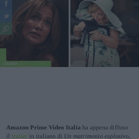
CINEMA
Amazon Prime Video Italia
ha appena diffuso
il
trailer
in italiano di
Un matrimonio esplosivo
,