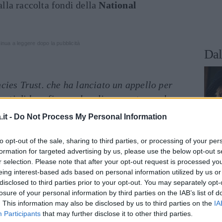
 alla raccolta fondi della
National
inua a leggere dopo la pubblicità
Dal
cies Trust. che ha lanciato un appello per
enti di beneficenza locali per sostenere le
tà a causa dell’epidemia di Coronavirus
“. Lo
it -
Do Not Process My Personal Information
eo messaggio, è permettere di raggiungere
 che in questo momento hanno più bisogno di
to opt-out of the sale, sharing to third parties, or processing of your per
formation for targeted advertising by us, please use the below opt-out s
r selection. Please note that after your opt-out request is processed y
eing interest-based ads based on personal information utilized by us or
disclosed to third parties prior to your opt-out. You may separately opt-
losure of your personal information by third parties on the IAB’s list of
. This information may also be disclosed by us to third parties on the
IA
Participants
that may further disclose it to other third parties.