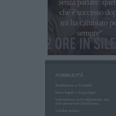
senza parlare: quel
 da Damiano
che è successo do
d, con i
mi ha cambiato p
 e da solista
sempre"
PUBBLICITÀ
Redazione e Contatti
Note legali e Copyright
Informativa sul trattamento dei
dati personali DireDonna
Cookie policy