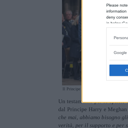
Please note
information 
deny consent
in below Go
Persona
Google 
Il Principe William, il Principe Harr
Un testamento per lo spirito 
dal Principe Harry e Meghan
che mai, abbiamo bisogno gli
verità, per il supporto e per