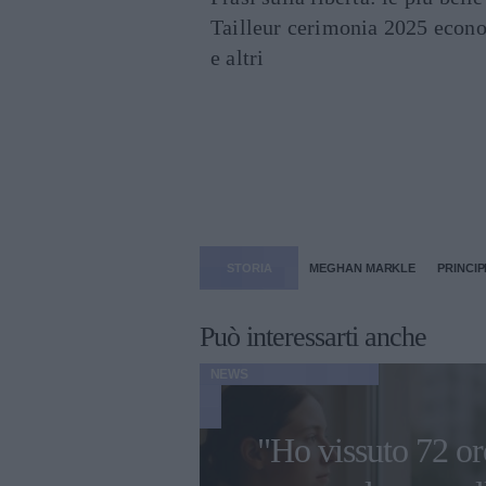
Tailleur cerimonia 2025 econo
e altri
STORIA
MEGHAN MARKLE
PRINCIP
Può interessarti anche
NEWS
"Ho vissuto 72 or
i più belle