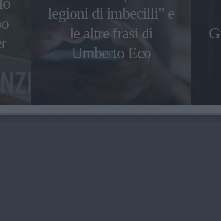
lo
legioni di imbecilli" e
po
le altre frasi di
Gi
er
Umberto Eco