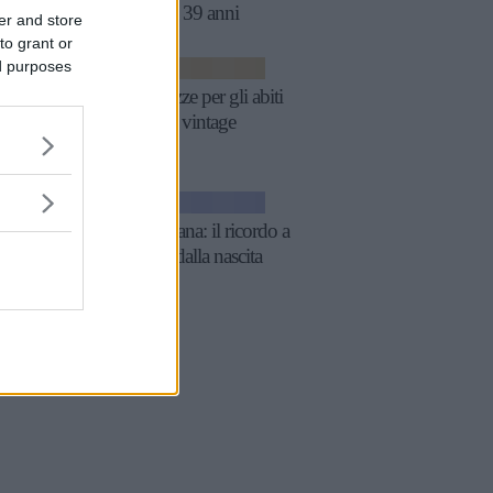
festeggia 39 anni
er and store
to grant or
ed purposes
MODA
Tutte pazze per gli abiti
da sposa vintage
GOSSIP
Lady Diana: il ricordo a
59 anni dalla nascita