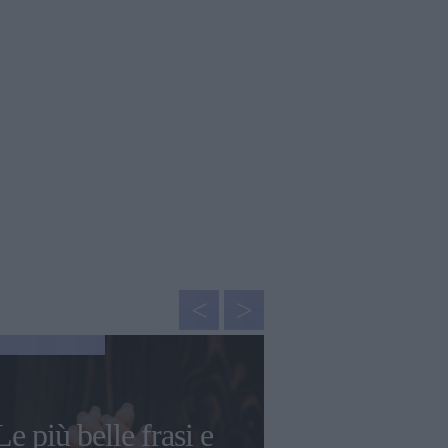
NEWS
Le più belle frasi e
Mantra p