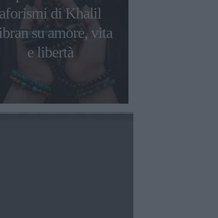
aforismi di Khalil
primavera: l
bran su amore, vita
frasi da ripe
e libertà
fioritura p