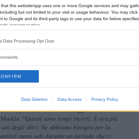
 that this website/app uses one or more Google services and may gath
including but not limited to your visit or usage behaviour. You may click 
 to Google and its third-party tags to use your data for below specifi
ogle consent section.
l Data Processing Opt Outs
consents
CONFIRM
y, Meghan Markle e Kate Middleton (foto Getty Images)
Data Deletion
Data Access
Privacy Policy
umano, più filosofico il messaggio lanciato
 Markle. “
Questi sono tempi incerti. E ora più
 uni degli altri. Ne abbiamo bisogno per la
 sentirci meno soli durante un periodo che ci