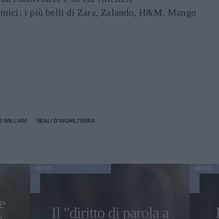
mici: i più belli di Zara, Zalando, H&M, Mango
E WILLIAM
REALI D'INGHILTERRA
NEWS
NEWS
e
Il "diritto di parola a