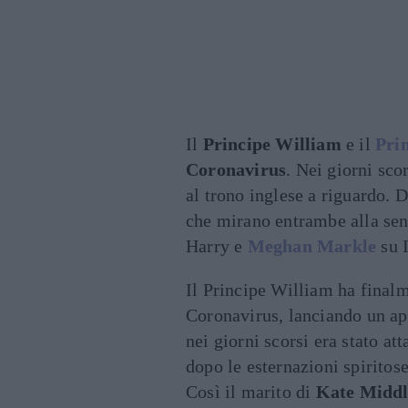
Il
Principe William
e il
Pri
Coronavirus
. Nei giorni sco
al trono inglese a riguardo. D
che mirano entrambe alla sens
Harry e
Meghan Markle
su I
Il Principe William ha finalm
Coronavirus, lanciando un a
nei giorni scorsi era stato at
dopo le esternazioni spiritose
Così il marito di
Kate Middl