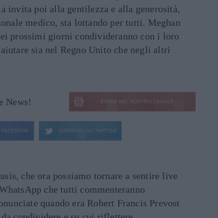
a invita poi alla gentilezza e alla generosità,
sonale medico, sta lottando per tutti. Meghan
ei prossimi giorni condivideranno con i loro
r aiutare sia nel Regno Unito che negli altri
le News!
ENTRA NEL NOSTRO CANALE
FACEBOOK
CONDIVIDI SU
TWITTER
asis, che ora possiamo tornare a sentire live
ati WhatsApp che tutti commenteranno
ronunciate quando era Robert Francis Prevost
e da condividere e su cui riflettere