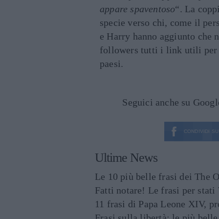
appare spaventoso
“. La coppi
specie verso chi, come il per
e Harry hanno aggiunto che n
followers tutti i link utili pe
paesi.
Seguici anche su Goog
CONDIVIDI SU
Ultime News
Le 10 più belle frasi dei The O
Fatti notare! Le frasi per st
11 frasi di Papa Leone XIV, p
Frasi sulla libertà: le più bell