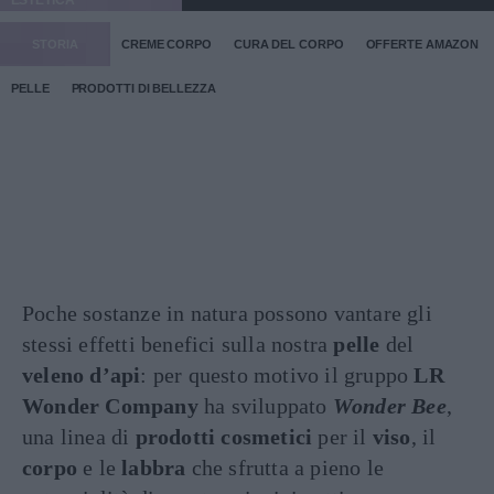
ESTETICA
STORIA
CREME CORPO
CURA DEL CORPO
OFFERTE AMAZON
PELLE
PRODOTTI DI BELLEZZA
Poche sostanze in natura possono vantare gli
stessi effetti benefici sulla nostra
pelle
del
veleno d’api
: per questo motivo il gruppo
LR
Wonder Company
ha sviluppato
Wonder Bee
,
una linea di
prodotti cosmetici
per il
viso
, il
corpo
e le
labbra
che sfrutta a pieno le