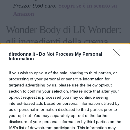
Prezzo: 9,60 euro.
Scopri se è in sconto su
Amazon
Wonder Body di LR Wonder:
gli ingredienti della crema
anticellulite
diredonna.it -
Do Not Process My Personal
Information
La
crema corpo Wonder Body
è uno dei
If you wish to opt-out of the sale, sharing to third parties, or
prodotti più venduti della linea Wonder Bee,
processing of your personal or sensitive information for
targeted advertising by us, please use the below opt-out
apprezzata soprattutto per la sua
azione
section to confirm your selection. Please note that after your
anticellulite
. La crema si compone infatti di una
opt-out request is processed you may continue seeing
serie di principi attivi che agiscono all’unisono
interest-based ads based on personal information utilized by
us or personal information disclosed to third parties prior to
per rendere la pelle più tonica e compatta,
your opt-out. You may separately opt-out of the further
ovvero:
disclosure of your personal information by third parties on the
IAB’s list of downstream participants. This information may