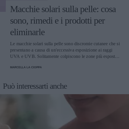
Macchie solari sulla pelle: cosa
sono, rimedi e i prodotti per
eliminarle
Le macchie solari sulla pelle sono discromie cutanee che si
presentano a causa di un'eccessiva esposizione ai raggi
UVA e UVB. Solitamente colpiscono le zone più esposte,
come viso, schiena, spalle e mani. Scopriamo come
MARCELLA LA CIOPPA
attenuarle e i prodotti migliori per schiarirle.
Può interessarti anche