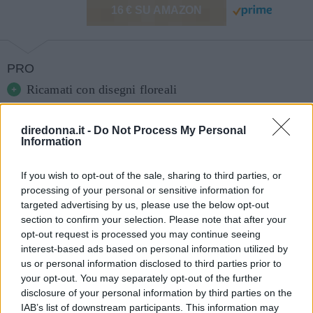
16 € SU AMAZON
PRO
Ricamati con disegni floreali
CONTRO
diredonna.it -
Do Not Process My Personal
Nessuno
Information
If you wish to opt-out of the sale, sharing to third parties, or
Continua a leggere dopo la pubblicità
processing of your personal or sensitive information for
targeted advertising by us, please use the below opt-out
section to confirm your selection. Please note that after your
opt-out request is processed you may continue seeing
Questi calzini di media lunghezza si ispirano
interest-based ads based on personal information utilized by
alla natura, con stampe che richiamano fiori e
us or personal information disclosed to third parties prior to
vita all’aria aperta. La base su cui sono
your opt-out. You may separately opt-out of the further
disclosure of your personal information by third parties on the
realizzati i disegni è sempre rigorosamente
IAB’s list of downstream participants. This information may