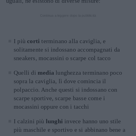
uguali, ne esistono di diverse misure:
Continua a leggere dopo la pubblicità
I più
corti
terminano alla caviglia, e
solitamente si indossano accompagnati da
sneakers, mocassini o scarpe col tacco
Quelli di
media
lunghezza terminano poco
sopra la caviglia, lì dove comincia il
polpaccio. Anche questi si indossano con
scarpe sportive, scarpe basse come i
mocassini oppure con i tacchi
I calzini più
lunghi
invece hanno uno stile
più maschile e sportivo e si abbinano bene a