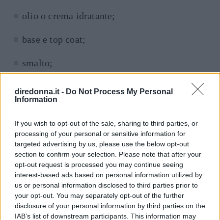
olio o crema idratante;
base e top coat;
smalto;
separatore di dita dei piedi.
diredonna.it -
Do Not Process My Personal
Information
3 consigli per rendere il
If you wish to opt-out of the sale, sharing to third parties, or
pedicure migliore
processing of your personal or sensitive information for
targeted advertising by us, please use the below opt-out
section to confirm your selection. Please note that after your
Per rendere il pedicure migliore, ecco i nostri
3
opt-out request is processed you may continue seeing
consigli di bellezza
:
interest-based ads based on personal information utilized by
us or personal information disclosed to third parties prior to
your opt-out. You may separately opt-out of the further
Continua a leggere dopo la pubblicità
disclosure of your personal information by third parties on the
IAB’s list of downstream participants. This information may