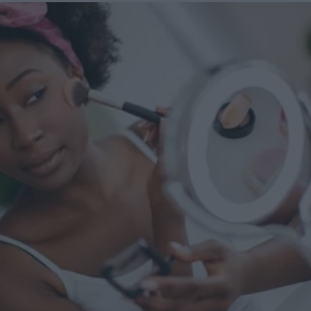
momento giusto per affidarsi a un Ozempic Makeover?
Levine suggerisce massima cautela in merito: "Dico spesso
ai miei pazienti che per ottenere il massimo da un
intervento, è necessario rallentare. Se il paziente perde altri
10-15 chili dopo la procedura, il risultato potrebbe non
essere ottimale". L'ideale, quindi, sarebbe raggiungere e
mantenere un peso stabile, prima di decidere di sottoporsi a
qualunque tipo di intervento estetico.