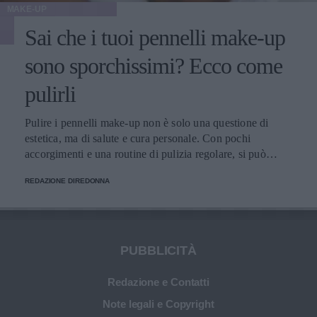
MAKE-UP
Sai che i tuoi pennelli make-up
sono sporchissimi? Ecco come
pulirli
Pulire i pennelli make-up non è solo una questione di
estetica, ma di salute e cura personale. Con pochi
accorgimenti e una routine di pulizia regolare, si può
migliorare l’applicazione del trucco, mantenere una pelle
REDAZIONE DIREDONNA
più sana e prolungare la vita dei preziosi strumenti di
bellezza.
PUBBLICITÀ
Redazione e Contatti
Note legali e Copyright