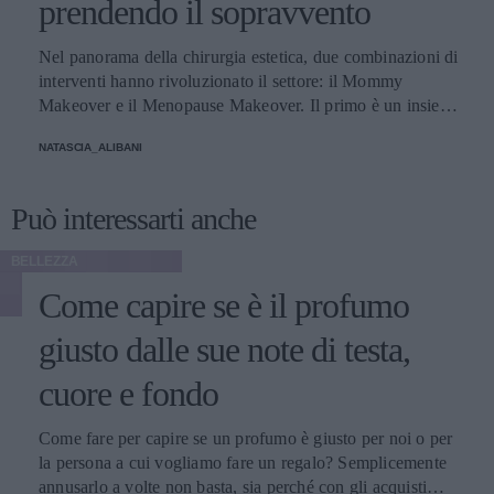
prendendo il sopravvento
Nel panorama della chirurgia estetica, due combinazioni di
interventi hanno rivoluzionato il settore: il Mommy
Makeover e il Menopause Makeover. Il primo è un insieme
di interventi di chirurgia estetica progettati per aiutare le
NATASCIA_ALIBANI
donne a recuperare la forma fisica e l'aspetto che avevano
prima della gravidanza, o per migliorare alcune aree del
corpo che possono essere cambiate durante la maternità,
Può interessarti anche
soprattutto addome, seno e altre aree soggette a
rilassamento cutaneo o perdita di tono. Il secondo, invece,
BELLEZZA
è scelto dalle donne che sono entrate in menopausa. Oggi,
Come capire se è il profumo
a questi si aggiunge a questa élite una terza opzione
emergente che punta a ripristinare il volume e contrastare
giusto dalle sue note di testa,
l'invecchiamento, distinguendosi per la sua unicità, il
cosiddetto Ozempic Makeover, che segue il grande
cuore e fondo
successo che il farmaco, inizialmente pensato per i pazienti
con diabete di tipo 2, ha riscosso negli ultimi tempi anche
Come fare per capire se un profumo è giusto per noi o per
fra molte celebrità di Hollywood - con conseguenti,
la persona a cui vogliamo fare un regalo? Semplicemente
inevitabili polemiche - per la sua grande capacità di
annusarlo a volte non basta, sia perché con gli acquisti
accelerare la perdita di peso. Secondo il chirurgo plastico