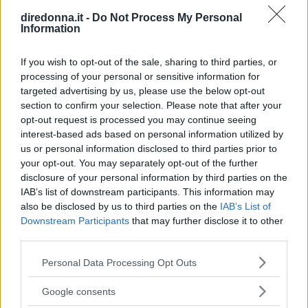
diredonna.it -
Do Not Process My Personal
esempio di menu settimanale
Information
Perdere peso in modo salutare, senza rinunce e senza
If you wish to opt-out of the sale, sharing to third parties, or
privarsi dei principi nutritivi necessari al buon
processing of your personal or sensitive information for
funzionamento del corpo. Ecco una dieta da 1500 calorie,
targeted advertising by us, please use the below opt-out
come si esegue e su quali principi si basa.
section to confirm your selection. Please note that after your
LAURA SANDRONI
opt-out request is processed you may continue seeing
interest-based ads based on personal information utilized by
us or personal information disclosed to third parties prior to
your opt-out. You may separately opt-out of the further
disclosure of your personal information by third parties on the
IAB’s list of downstream participants. This information may
also be disclosed by us to third parties on the
IAB’s List of
Downstream Participants
that may further disclose it to other
third parties.
Please note that this website/app uses one or more Google
Personal Data Processing Opt Outs
services and may gather and store information including but
not limited to your visit or usage behaviour. You may click to
Google consents
grant or deny consent to Google and its third-party tags to