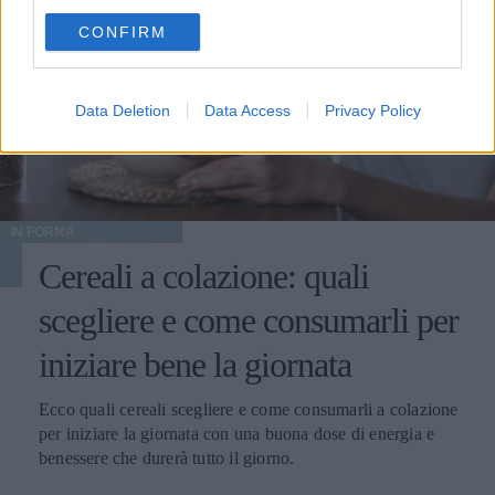
use your data for below specified purposes in below Google
CONFIRM
consent section.
Data Deletion
Data Access
Privacy Policy
IN FORMA
Cereali a colazione: quali
scegliere e come consumarli per
iniziare bene la giornata
Ecco quali cereali scegliere e come consumarli a colazione
per iniziare la giornata con una buona dose di energia e
benessere che durerà tutto il giorno.