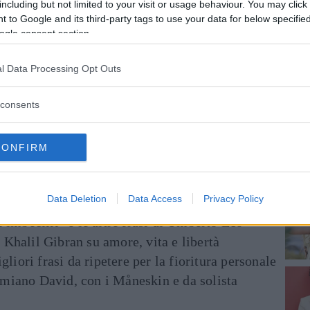
va fatica
:
“Aspettate il mio album per
including but not limited to your visit or usage behaviour. You may click 
 to Google and its third-party tags to use your data for below specifi
teri l’ardua sentenza.
ogle consent section.
l Data Processing Opt Outs
le News!
ENTRA NEL NOSTRO CANALE
consents
FACEBOOK
CONDIVIDI SU
TWITTER
CONFIRM
are: quello che è successo dopo mi ha cambiato
Data Deletion
Data Access
Privacy Policy
di imbecilli" e le altre frasi di Umberto Eco
i Khalil Gibran su amore, vita e libertà
liori frasi da ripetere per la fioritura personale
Damiano David, con i Måneskin e da solista