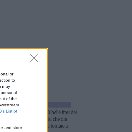
sonal or
ection to
ou may
 personal
icoli
a tema
out of the
 downstream
GOSSIP
B’s List of
Le 10 più belle frasi dei
The Oasis, che ora
possiamo tornare a
er and store