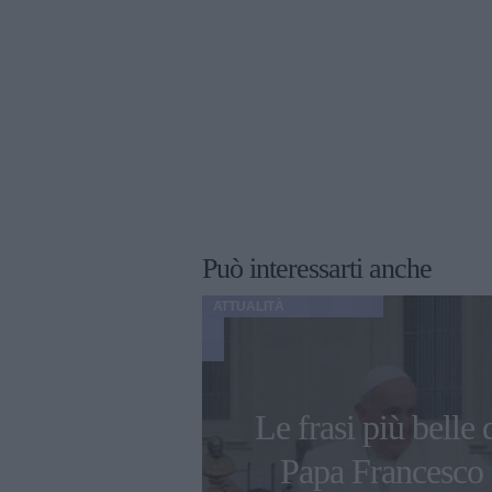
Può interessarti anche
ATTUALITÀ
corvaia parla
Le frasi più belle 
fisico post-
Papa Francesco