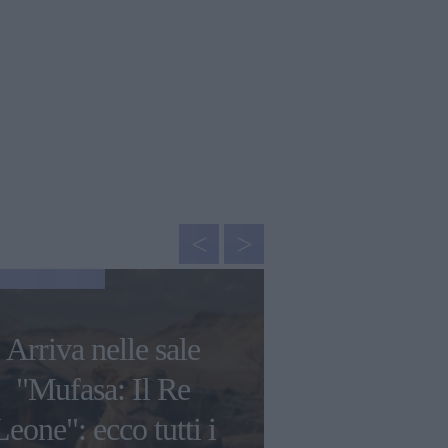
NEWS
Arriva nelle sale
Dalila Di 
"Mufasa: Il Re
sulla morte 
Leone": ecco tutti i