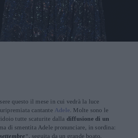
sere questo il mese in cui vedrà la luce
luripremiata cantante
Adele
. Molte sono le
ridoio tutte scaturite dalla
diffusione di un
ema di smentita Adele pronunciare, in sordina:
 settembre
“,
seguita da un grande boato.