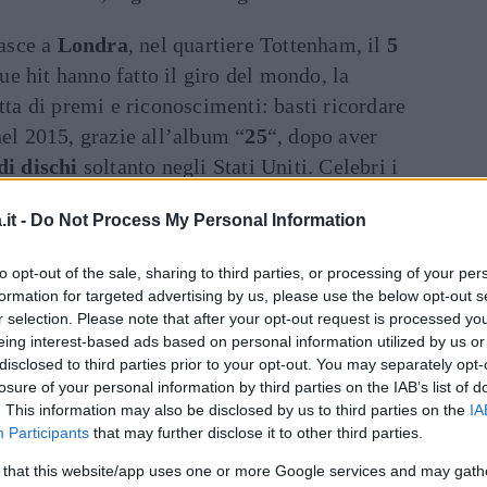
asce a
Londra
, nel quartiere Tottenham, il
5
ue hit hanno fatto il giro del mondo, la
tta di premi e riconoscimenti: basti ricordare
el 2015, grazie all’album “
25
“, dopo aver
di dischi
soltanto negli Stati Uniti. Celebri i
sibilio milioni di fan “
Chasing Pavements
”,
it -
Do Not Process My Personal Information
eone like You
”, “Turning Tables”, “Send My
 “Rolling in the Deep” e “When We Were
to opt-out of the sale, sharing to third parties, or processing of your per
formation for targeted advertising by us, please use the below opt-out s
r selection. Please note that after your opt-out request is processed y
eing interest-based ads based on personal information utilized by us or
Art
inua a leggere dopo la pubblicità
disclosed to third parties prior to your opt-out. You may separately opt-
losure of your personal information by third parties on the IAB’s list of
. This information may also be disclosed by us to third parties on the
IA
n occasione del matrimonio di una sua cara
Participants
that may further disclose it to other third parties.
no lasciato pochi dubbi sull’
imminente
 that this website/app uses one or more Google services and may gath