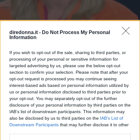
diredonna.it -
Do Not Process My Personal
Information
NEWS
Carolina Crescentini si
If you wish to opt-out of the sale, sharing to third parties, or
processing of your personal or sensitive information for
confessa: tra scene di sesso e il
targeted advertising by us, please use the below opt-out
section to confirm your selection. Please note that after your
grande sogno
opt-out request is processed you may continue seeing
interest-based ads based on personal information utilized by
L’attrice della popolare serie tv si racconta e, con ironia,
us or personal information disclosed to third parties prior to
dice la sua alcune scene che l’hanno vista protagonista sui
your opt-out. You may separately opt-out of the further
set.
disclosure of your personal information by third parties on the
IAB’s list of downstream participants. This information may
EMMA PIETRAROSA
also be disclosed by us to third parties on the
IAB’s List of
Downstream Participants
that may further disclose it to other
third parties.