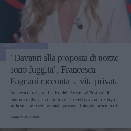
GOSSIP
"Davanti alla proposta di nozze
sono fuggita", Francesca
Fagnani racconta la vita privata
In attesa di calcare il palco dell'Ariston al Festival di
Sanremo 2023, la conduttrice ha rivelato alcuni dettagli
sulla sua sfera sentimentale passata. Tuttavia ha scelto di
non condividere nessun dettaglio sul suo legame con
EMMA PIETRAROSA
Enrico Mentana.