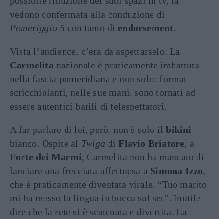
possibile riduzione dei suoi spazi in tv, la
vedono confermata alla conduzione di
Pomeriggio 5
con tanto di
endorsement
.
Vista l’audience, c’era da aspettarselo. La
C
armelita
nazionale è praticamente imbattuta
nella fascia pomeridiana e non solo: format
scricchiolanti, nelle sue mani, sono tornati ad
essere autentici barili di telespettatori.
A far parlare di lei, però, non è solo il
bikini
bianco. Ospite al
Twiga
di
Flavio Briatore
, a
Forte dei Marmi
, Carmelita non ha mancato di
lanciare una frecciata affettuosa a
Simona Izzo
,
che è praticamente diventata virale. “Tuo marito
mi ha messo la lingua in bocca sul set”. Inutile
dire che la rete si è scatenata e divertita. La