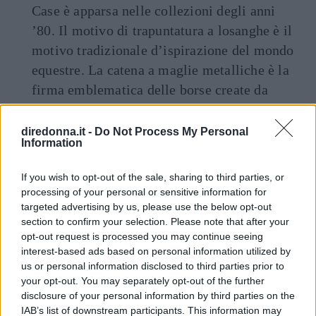
Case è apparsa nelle collezioni degli anni
’80. Il motivo di trapuntatura a losanghe è il
motivo tradizionale d’ispirazione del mondo
equestre. La catena a maglie metalliche è la
firma emblematica delle borse create da
Gabrielle Chanel. La classica forma
squadrata delle borse camera bag è anche in
diredonna.it -
Do Not Process My Personal
Information
versione pelle lavorata con
trama
matelassé
e a righe in rilievo. Questo
If you wish to opt-out of the sale, sharing to third parties, or
modello, sempre con tracolla a catena e
processing of your personal or sensitive information for
loghi con
CC incrociate
, è disponibile in
targeted advertising by us, please use the below opt-out
section to confirm your selection. Please note that after your
versione in pelle nera e colorata. La camera
opt-out request is processed you may continue seeing
bag della Cruise 2019 è più grande e può
interest-based ads based on personal information utilized by
essere indossata sopra la spalla o sul corpo.
us or personal information disclosed to third parties prior to
your opt-out. You may separately opt-out of the further
disclosure of your personal information by third parties on the
IAB’s list of downstream participants. This information may