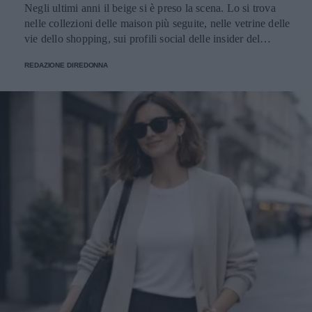
Negli ultimi anni il beige si è preso la scena. Lo si trova nelle collezioni delle maison più seguite, nelle vetrine delle vie dello shopping, sui profili social delle insider del settore e nei guardaroba delle donne che alla moda dedicano attenzione. È diventato il colore che racconta il momento, quello che torna ogni stagione con declinazioni sempre nuove e che oggi vive un'esposizione mediatica raramente vista in passato. Le ragioni di questa centralità si intrecciano. Il beige risponde perfettamente al gusto contemporaneo per l'eleganza misurata, fatta di toni desaturati e capi pensati per durare. Si adatta splendidamente nei contesti più diversi: in ufficio, a una cena, in un weekend fuori porta, mantenendo sempre lo stesso registro raffinato. E lavora benissimo davanti all'obiettivo, sotto qualunque tipo di luce, su qualunque tipo di sfondo urbano o naturale. Il risultato è che oggi parlare di moda femminile senza nominare il beige è praticamente impossibile. Cappotti, giacche, trench, pantaloni, maglie, accessori: la palette neutra ha colonizzato ogni categoria del guardaroba, con una versatilità che continua a sorprendere addette ai lavori e appassionate. Le mille sfumature di una tonalità solo apparentemente uniforme Dietro al beige si nasconde una gamma cromatica vastissima, fatta di sfumature che cambiano carattere a seconda di quanto pendono verso il caldo o verso il freddo, di quanto sono sature o desaturate, di quanto si avvicinano al bianco o si spingono verso il marrone. Quelle più calde - cammello, biscotto, tabacco, miele - evocano immediatamente comfort e ricchezza. Hanno una nota dorata che richiama i tessuti pregiati come il cashmere e la lana d'agnello, e nelle collezioni invernali fanno la parte del leone. Le si vede su cappotti dal taglio classico, su giacche dalla linea morbida, su maglie oversize pensate per i mesi freddi. Le sfumature fredde - greige, nude rosato, beige cinereo, taupe - raccontano un'altra storia. Sono più contemporanee e sono perfette su tagli netti e silhouette moderne. Hanno conquistato spazio nel gusto urbano delle grandi capitali della moda, da Copenaghen a Tokyo, dove vengono interpretate in chiave minimalista con linee rigorose e proporzioni studiate. Tra questi due poli si muovono i beige neutri, i veri jolly del guardaroba che si abbinano a tutto: ai grigi, ai blu, ai bianchi, ai colori accesi che vogliano un punto di calma. Sono le tonalità che ogni stylist tiene a portata di mano per bilanciare un look senza forzature. A ognuna la sua sfumatura Una delle ragioni del successo del beige è semplice: con la sfumatura giusta, sta bene davvero a tutte. La famiglia cromatica è così ampia che ogni tipo di carnagione trova la sua declinazione ideale - basta scegliere il sottotono adatto al colore della pelle, degli occhi e dei capelli. Le donne con pelle chiara e sottotono freddo trovano la loro dimensione nei greige, nei nude rosati e nei beige cinerei, che dialogano in modo naturale con incarnati tenui. Le pelli ambrate, olivastre o dorate si illuminano con i cammello, i biscotto e i tabacco, che esaltano il calore della carnagione. Le pelli medie con sottotono neutro hanno la fortuna di poter giocare con quasi tutte le sfumature della palette, dalle più chiare alle più sature. Un altro punto di forza è il rapporto con la luce. Sotto il sole estivo il beige si accende e diventa solare, sotto i cieli grigi invernali mantiene calore e presenza, alla luce artificiale degli ambienti chiusi resta sempre raffinato senza appiattirsi. Pochi colori conservano il proprio carattere in ogni condizione di illuminazione, e questa qualità rende il beige un alleato prezioso per le giornate fatte di molti cambi di scena. A questo si aggiunge la sua flessibilità: il beige si adatta a ogni ambiente, dal più formale al più rilassato. Sta bene in ufficio, in una riunione importante, a una cerimonia, a una cena tra amiche, a una passeggiata del sabato pomeriggio. Pochi colori coprono una gamma così ampia di occasioni mantenendo intatta la propria eleganza. Total beige: come indossarlo senza appiattirlo Tra le tendenze più forti degli ultimi anni c'è il total beige look, che consiste nel vestirsi interamente in sfumature della stessa famiglia cromatica, dal capospalla alle scarpe. Una formula che richiede attenzione per riuscire bene, ma che ben dosata regala risultati di grande raffinatezza. Il segreto sta nel giocare con sottotoni vicini ma diversi. Un pantalone color sabbia abbinato a una camicia écru e a un capospalla cammello dà molto più carattere di un look fatto di un'unica identica tonalità ripetuta dalla testa ai piedi. Le piccole variazioni cromatiche danno profondità all'insieme e impediscono l'effetto monotono. Determinante è anche il mix di materiali. Quando il colore è uniforme, sono le texture a fare la differenza: una camicia di seta sotto una giacca di lana, un pantalone di lino con un capospalla in cashmere, accessori in pelle che dialogano con maglie morbide. Il gioco delle superfici tattili è ciò che trasforma un total look beige da banale a sofisticato. Attenzione alla la regola del dettaglio che spezza. Una cintura in cuoio scuro, una collana dorata, un foulard con un accento più caldo o più freddo: piccoli scostamenti che danno ritmo al look e gli regalano carattere senza intaccare la coerenza cromatica. Un accessorio scelto bene fa la differenza tra un outfit elegante e un outfit memorabile. Dal lino estivo al cashmere invernale: una palette per tutto l'anno Una delle qualità più apprezzate del beige è la capacità di accompagnare il guardaroba lungo tutte le stagioni. In estate vive nei lini grezzi, nei cotoni leggeri e nelle sete fresche; in primavera e autunno passa ai twill, ai jersey strutturati e ai velluti; in inverno diventa protagonista delle materie nobili come cashmere, lana vergine, alpaca e mohair. Questa continuità ha cambiato il modo in cui molte donne pensano agli acquisti. Anziché ripartire da capo a ogni cambio di stagione, si ragiona per filoni cromatici che durano nel tempo: capi che dialogano tra loro mese dopo mese, accessori che stanno bene su outfit diversi, una palette che permette di mescolare gli investimenti fatti in momenti differenti dell'anno senza rotture stilistiche. I capispalla sono il terreno dove questa logica dà i risultati migliori. Un cappotto beige si adatta alle occasioni più diverse con una facilità che pochi altri capi possiedono: si presta a tagli classici e contemporanei, dialoga con qualunque palette del guardaroba sottostante, risalta l'eleganza di un completo formale come la vivacità di un look casual. La conferma di questa versatilità si può rintracciare guardando alle proposte di realtà consolidate come Cinzia Rocca, che hanno fatto della sartorialità italiana applicata al capospalla la propria firma: ogni cappotto beige da donna dell’azienda è pensato per durare nel tempo, grazie a tagli che restano attuali stagione dopo stagione e a lavorazioni che portano avanti la tradizione artigianale del Made in Italy. Il beige in passerella: una palette che valorizza il taglio Chi segue le sfilate sa che il beige ricorre con costanza in ogni stagione, dalle collezioni primavera-estate a quelle autunno-inverno. Non è una scelta casuale: la palette neutra valorizza il taglio del capo, mette in luce la qualità della lavorazione, fa emergere la pulizia delle linee senza che il colore rubi la scena. Quando un capo sfila in cammello chiaro o in sabbia, l'occhio coglie subito la forma: il volume delle spalle, la cadenza dei dettagli sartoriali, la cintura che disegna la vita, la lunghezza che dialoga con la figura. Il beige risulta una lente che porta in primo piano tutto il lavoro tecnico, e per questo i designer che vogliono far parlare la propria competenza scelgono spesso la palette neutra come terreno di esposizione del proprio savoir-faire. Anche la resa fotografica gioca un ruolo importante. Sotto le luci intense delle sfilate i toni beige restituiscono al meglio la materia: si vede la mano del tessuto, si percepisce il peso della lana o la leggerezza del lino, si distingue il cashmere dalla pura vergine. Gli scatti che escono dalle passerelle raccontano così la realtà del capo con un'onestà rara, e ogni uscita diventa un'occasione di comunicazione tecnica oltre che estetica. Vale infine il discorso delle uscite in serie. La palette neutra permette di mandare in scena interi blocchi di collezione fondati sulla coerenza cromatica: a quel punto sono il taglio, il volume e i piccoli scarti di sfumatura a fare la differenza tra un look e l'altro. Un linguaggio di sfilata raffinato che premia l'occhio attento e che funziona ugualmente bene nelle collezioni leggere della bella stagione come in quelle stratificate dei mesi freddi. Il beige come dichiarazione: meno rumore, più identità Il successo del beige racconta qualcosa di più ampio sul modo in cui le donne hanno deciso di vestirsi oggi. Racconta il superamento dell'estetica dei colori accesi a ogni costo, l'affermazione di un gusto che riconosce nell'eleganza discreta una forma di stile più matura, l'emergere di una moda che lavora per coerenza anziché per impatto immediato. Scegliere il beige significa anche scegliere un rapporto diverso con il calendario delle tendenze. Vuol dire prediligere una palette stabile che resta attuale a distanza di anni, capace di accompagnare il guardaroba lungo cicli di rinnovo molto più ampi di quelli imposti dalle collezioni stagionali. È una scelta da donna che sa cosa le piace, e che premia chi la fa con un guardaroba più funzionale, fatto di capi che si sostengono a vicenda. C'è infine una dimensione personale che merita attenzione. Quando il colore lavora in secondo piano, ciò che resta in primo piano è chi indossa il capo: il viso, il portamento, l'energia che ognuna porta con sé. Il beige restituisce centralità alla donna e le lascia definire il significato di ciò che indossa. In un'epoca in cui spesso il guardaroba urla per farsi n
REDAZIONE DIREDONNA