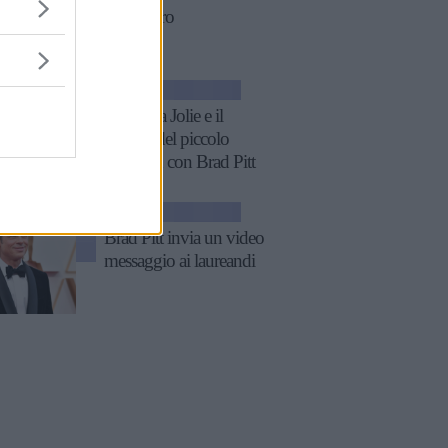
del baratro
NEWS
Angelina Jolie e il
ricordo del piccolo
Maddox con Brad Pitt
GOSSIP
Brad Pitt invia un video
messaggio ai laureandi