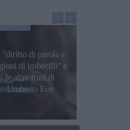
NEWS
l "diritto di parola a
Le più bell
gioni di imbecilli" e
aforismi d
le altre frasi di
Gibran su am
Umberto Eco
e libe