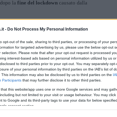
 dopo la
fine del lockdown
causato dalla
inua a leggere dopo la pubblicità
it -
Do Not Process My Personal Information
Dal
to opt-out of the sale, sharing to third parties, or processing of your per
ieri ha visto lo svolgimento della grande festa
formation for targeted advertising by us, please use the below opt-out s
telli di Shiloh (
Maddox, Pax, Zahara,
r selection. Please note that after your opt-out request is processed y
eing interest-based ads based on personal information utilized by us or
edevano l’ora di celebrare l’occasione con una
disclosed to third parties prior to your opt-out. You may separately opt-
ita e Brad ha affermato di essere molto
losure of your personal information by third parties on the IAB’s list of
ezza
raggiunta dalla figlia.
. This information may also be disclosed by us to third parties on the
IA
Participants
that may further disclose it to other third parties.
 amici di considerare i figli la parte migliore
 that this website/app uses one or more Google services and may gath
nte di insegnamento
. Fortunatamente il
including but not limited to your visit or usage behaviour. You may click 
 to Google and its third-party tags to use your data for below specifi
lina Jolie
sembra essere tornato più civile,
ogle consent section.
erito all’affido dei figli.