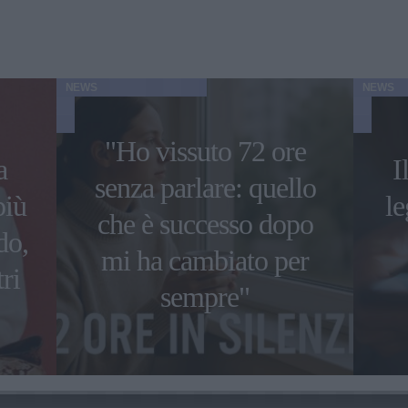
NEWS
NEWS
"Ho vissuto 72 ore
a
I
senza parlare: quello
più
le
che è successo dopo
do,
mi ha cambiato per
ri
sempre"