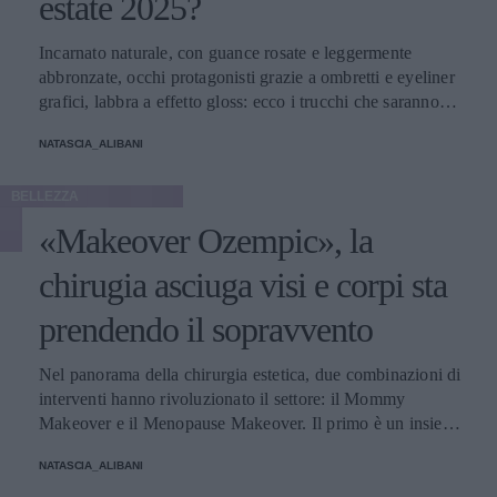
estate 2025?
Incarnato naturale, con guance rosate e leggermente
abbronzate, occhi protagonisti grazie a ombretti e eyeliner
grafici, labbra a effetto gloss: ecco i trucchi che saranno
protagonisti della bella stagione.
NATASCIA_ALIBANI
BELLEZZA
«Makeover Ozempic», la
chirugia asciuga visi e corpi sta
prendendo il sopravvento
Nel panorama della chirurgia estetica, due combinazioni di
interventi hanno rivoluzionato il settore: il Mommy
Makeover e il Menopause Makeover. Il primo è un insieme
di interventi di chirurgia estetica progettati per aiutare le
NATASCIA_ALIBANI
donne a recuperare la forma fisica e l'aspetto che avevano
prima della gravidanza, o per migliorare alcune aree del