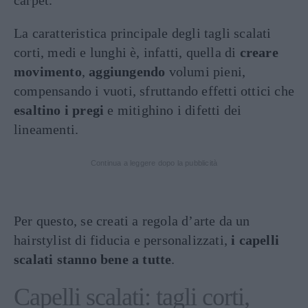
carpet.
La caratteristica principale degli tagli scalati
corti, medi e lunghi è, infatti, quella di
creare
movimento
,
aggiungendo
volumi pieni,
compensando i vuoti, sfruttando effetti ottici che
esaltino i pregi
e mitighino i difetti dei
lineamenti.
Continua a leggere dopo la pubblicità
Per questo, se creati a regola d’arte da un
hairstylist di fiducia e personalizzati,
i capelli
scalati stanno bene a tutte
.
Capelli scalati: tagli corti,