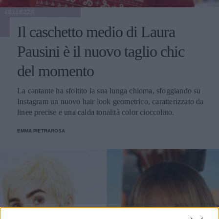
BELLEZZA
Il caschetto medio di Laura
Pausini è il nuovo taglio chic
del momento
La cantante ha sfoltito la sua lunga chioma, sfoggiando su
Instagram un nuovo hair look geometrico, caratterizzato da
linee precise e una calda tonalità color cioccolato.
EMMA PIETRAROSA