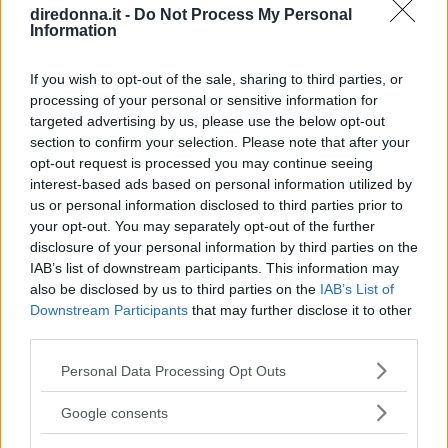
diredonna.it -
Do Not Process My Personal
Information
If you wish to opt-out of the sale, sharing to third parties, or
processing of your personal or sensitive information for
targeted advertising by us, please use the below opt-out
section to confirm your selection. Please note that after your
opt-out request is processed you may continue seeing
interest-based ads based on personal information utilized by
us or personal information disclosed to third parties prior to
your opt-out. You may separately opt-out of the further
disclosure of your personal information by third parties on the
IAB’s list of downstream participants. This information may
also be disclosed by us to third parties on the
IAB’s List of
Downstream Participants
that may further disclose it to other
BELLEZZA
third parties.
Tagli di capelli con frangia per
Please note that this website/app uses one or more Google
Personal Data Processing Opt Outs
tutte le lunghezze
services and may gather and store information including but
not limited to your visit or usage behaviour. You may click to
Google consents
grant or deny consent to Google and its third-party tags to
Torna in voga la frangia e lo fa su tagli di tutte le