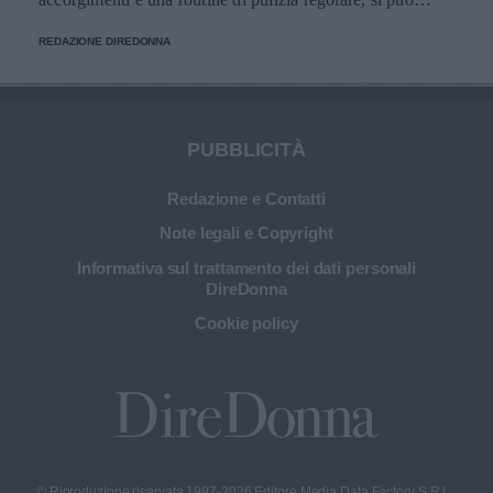
migliorare l’applicazione del trucco, mantenere una pelle
REDAZIONE DIREDONNA
più sana e prolungare la vita dei preziosi strumenti di
bellezza.
PUBBLICITÀ
Redazione e Contatti
Note legali e Copyright
Informativa sul trattamento dei dati personali
DireDonna
Cookie policy
© Riproduzione riservata 1997-2026 Editore Media Data Factory S.R.L.,