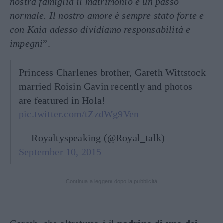
nostra famiglia il matrimonio è un passo
normale. Il nostro amore è sempre stato forte e
con Kaia adesso dividiamo responsabilità e
impegni
”.
Princess Charlenes brother, Gareth Wittstock
married Roisin Gavin recently and photos
are featured in Hola!
pic.twitter.com/tZzdWg9Ven
— Royaltyspeaking (@Royal_talk)
September 10, 2015
Continua a leggere dopo la pubblicità
Gareth, che oltretutto è il
padrino di uno dei