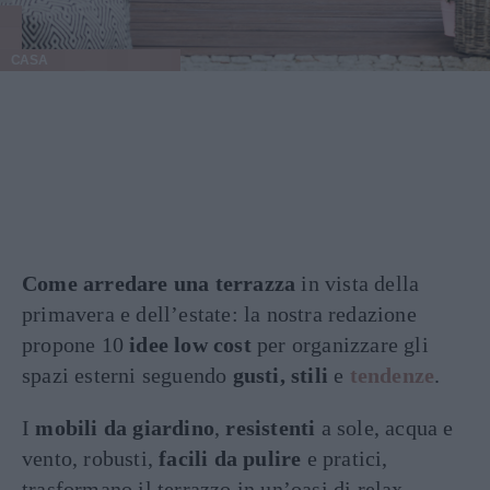
CASA
Come arredare una terrazza
in vista della
primavera e dell’estate: la nostra redazione
propone 10
idee low cost
per organizzare gli
spazi esterni seguendo
gusti,
stili
e
tendenze
.
I
mobili da giardino
,
resistenti
a sole, acqua e
vento, robusti,
facili da pulire
e pratici,
trasformano il terrazzo in un’oasi di relax.