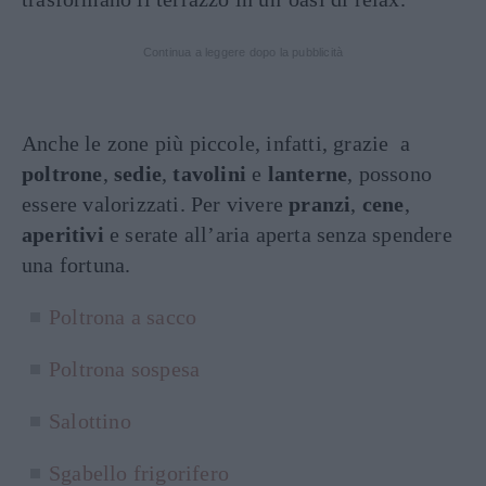
Continua a leggere dopo la pubblicità
Anche le zone più piccole, infatti, grazie a
poltrone
,
sedie
,
tavolini
e
lanterne
, possono
essere valorizzati. Per vivere
pranzi
,
cene
,
aperitivi
e serate all’aria aperta senza spendere
una fortuna.
Poltrona a sacco
Poltrona sospesa
Salottino
Sgabello frigorifero