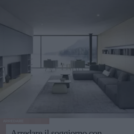
continuamente cercare una presa di corrente libera in ogni
stanza, regalando una libertà di movimento totale e una
fluidità d'uso senza precedenti. Prestazioni e versatilità per
ogni superficie Che tu abbia un raffinato parquet in salotto,
piastrelle in cucina o tappeti morbidi nella camera dei
bambini, l'aspirapolvere deve sapersi adattare. La presenza
di spazzole motorizzate intelligenti che regolano la potenza
in base alla superficie è un vero e proprio salvavita. I
modelli più avanzati integrano speciali sensori capaci di
riconoscere la densità dello sporco e la tipologia di
pavimento, aumentando la forza aspirante sui tappeti –
dove la polvere e i residui si annidano più in profondità – e
diminuendola drasticamente sulle superfici lisce per
risparmiare l'energia della batteria. Inoltre, per chi
condivide la casa con amici a quattro zampe, gli accessori
specifici per rimuovere i peli dai tessuti e dai divani fanno
la differenza tra una pulizia superficiale e un'igiene
profonda. Le mini-turbospazzole motorizzate anti-
groviglio sono progettate appositamente per catturare i peli
ARREDARE
di cani e gatti dai cuscini e dalle poltrone, evitando che si
Arredare il soggiorno con