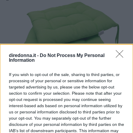
diredonna.it -
Do Not Process My Personal
Information
If you wish to opt-out of the sale, sharing to third parties, or
processing of your personal or sensitive information for
ZOLLNER 4 cuscini da sedia
targeted advertising by us, please use the below opt-out
section to confirm your selection. Please note that after your
ZOLLNER cuscini da sedia
. Questi
opt-out request is processed you may continue seeing
coloratissimi cuscini per sedie danno un
interest-based ads based on personal information utilized by
us or personal information disclosed to third parties prior to
tocco di classe e modernità in più alle sedie
your opt-out. You may separately opt-out of the further
in giardino. La fodera è in 55% cotone e
disclosure of your personal information by third parties on the
45% poliestere, resistente agli agenti
IAB’s list of downstream participants. This information may