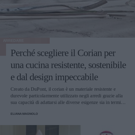
ARREDARE
Perché scegliere il Corian per
una cucina resistente, sostenibile
e dal design impeccabile
Creato da DuPont, il corian è un materiale resistente e
durevole particolarmente utilizzato negli arredi grazie alla
sua capacità di adattarsi alle diverse esigenze sia in termini
di colori che di forma. Facile da pulire e durevole: ecco
ELIANA MAGNOLO
perché è adatto alla cucina di casa!