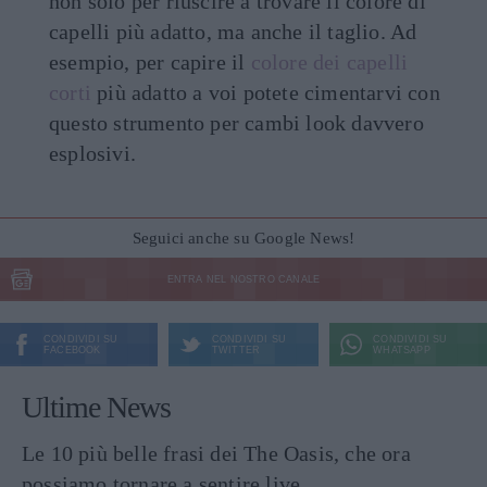
non solo per riuscire a trovare il colore di
capelli più adatto, ma anche il taglio. Ad
esempio, per capire il
colore dei capelli
corti
più adatto a voi potete cimentarvi con
questo strumento per cambi look davvero
esplosivi.
Seguici anche su Google News!
ENTRA NEL NOSTRO CANALE
CONDIVIDI SU
CONDIVIDI SU
CONDIVIDI SU
FACEBOOK
TWITTER
WHATSAPP
Ultime News
Le 10 più belle frasi dei The Oasis, che ora
possiamo tornare a sentire live