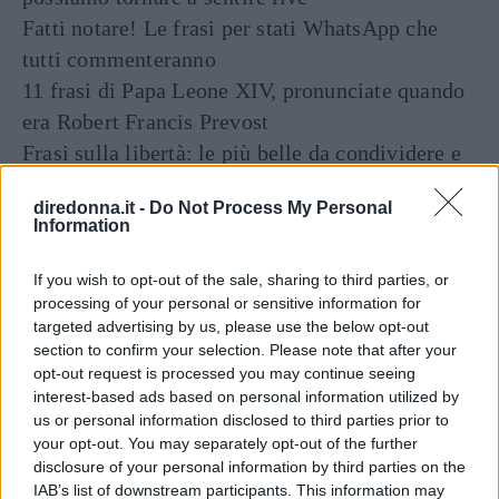
Fatti notare! Le frasi per stati WhatsApp che
tutti commenteranno
11 frasi di Papa Leone XIV, pronunciate quando
era Robert Francis Prevost
Frasi sulla libertà: le più belle da condividere e
su cui riflettere
diredonna.it -
Do Not Process My Personal
Tailleur cerimonia 2025 economici: i più belli di
Information
Zara, Zalando, H&M, Mango e altri
If you wish to opt-out of the sale, sharing to third parties, or
processing of your personal or sensitive information for
targeted advertising by us, please use the below opt-out
section to confirm your selection. Please note that after your
opt-out request is processed you may continue seeing
interest-based ads based on personal information utilized by
us or personal information disclosed to third parties prior to
your opt-out. You may separately opt-out of the further
disclosure of your personal information by third parties on the
Articoli
a tema
IAB’s list of downstream participants. This information may