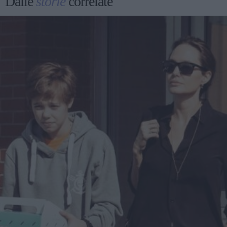
Dalle
storie
correlate