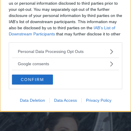
us or personal information disclosed to third parties prior to
your opt-out. You may separately opt-out of the further
disclosure of your personal information by third parties on the
IAB’s list of downstream participants. This information may
also be disclosed by us to third parties on the
IAB’s List of
MODA
Downstream Participants
that may further disclose it to other
third parties.
Chin cuff, tutto sul piercing-
Please note that this website/app uses one or more Google
Personal Data Processing Opt Outs
gioiello di Angelina Jolie
services and may gather and store information including but
not limited to your visit or usage behaviour. You may click to
Google consents
Angelina Jolie è apparsa sul red carpet a Los Angeles con
grant or deny consent to Google and its third-party tags to
un accessorio insolito e particolare: secondo alcuni il suo
use your data for below specified purposes in below Google
CONFIRM
chin cuff è già diventato un simbolo
consent section.
STEFANIA CICIRELLO
Data Deletion
Data Access
Privacy Policy