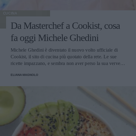
CUCINA
Da Masterchef a Cookist, cosa
fa oggi Michele Ghedini
Michele Ghedini è diventato il nuovo volto ufficiale di
Cookist, il sito di cucina più quotato della rete. Le sue
ricette impazzano, e sembra non aver perso la sua verve
dopo la sua eliminazione a Masterchef... Anzi, ci stà
ELIANA MAGNOLO
veramente stupendo.