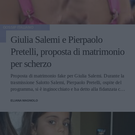
GOSSIP ITALIANO
Giulia Salemi e Pierpaolo
Pretelli, proposta di matrimonio
per scherzo
Proposta di matrimonio fake per Giulia Salemi. Durante la
trasmissione Salotto Salemi, Pierpaolo Pretelli, ospite del
programma, si è inginocchiato e ha detto alla fidanzata che
era arrivato il momento giusto per chiederle di... andare a
ELIANA MAGNOLO
cena con lui!