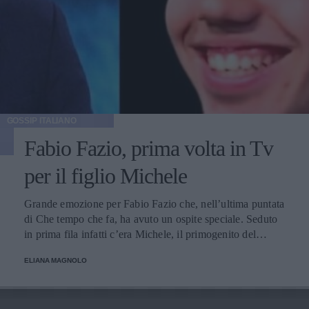
GOSSIP ITALIANO
Fabio Fazio, prima volta in Tv
per il figlio Michele
Grande emozione per Fabio Fazio che, nell’ultima puntata
di Che tempo che fa, ha avuto un ospite speciale. Seduto
in prima fila infatti c’era Michele, il primogenito del
conduttore, che per la prima volta è apparso in una
ELIANA MAGNOLO
trasmissione televisiva.