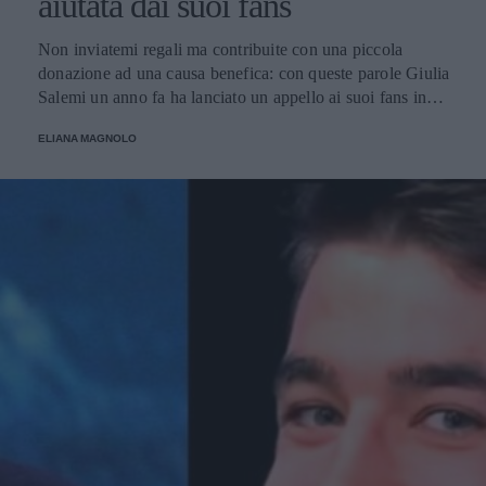
aiutata dai suoi fans
Non inviatemi regali ma contribuite con una piccola
donazione ad una causa benefica: con queste parole Giulia
Salemi un anno fa ha lanciato un appello ai suoi fans in
occasione del suo compleanno e ha raccolto una cifra
ELIANA MAGNOLO
considerevole utilizzata per l'acquisto di macchinari
destinati all'ospedale Bambin Gesù di Roma.