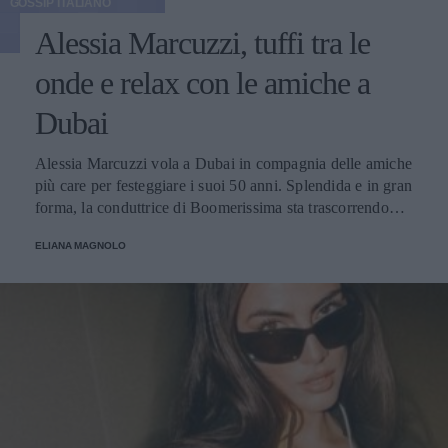
GOSSIP ITALIANO
Alessia Marcuzzi, tuffi tra le
onde e relax con le amiche a
Dubai
Alessia Marcuzzi vola a Dubai in compagnia delle amiche
più care per festeggiare i suoi 50 anni. Splendida e in gran
forma, la conduttrice di Boomerissima sta trascorrendo
giornate spensierate tra tuffi tra le onde, passeggiate
ELIANA MAGNOLO
rilassanti e cene nei ristoranti più chic della città!