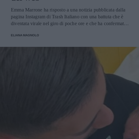
Emma Marrone ha risposto a una notizia pubblicata dalla
pagina Instagram di Trash Italiano con una battuta che è
diventata virale nel giro di poche ore e che ha confermato
la proverbiale vena autoironica della cantante salentina,
ELIANA MAGNOLO
una caratteristica tra le più apprezzate dai suoi fan.