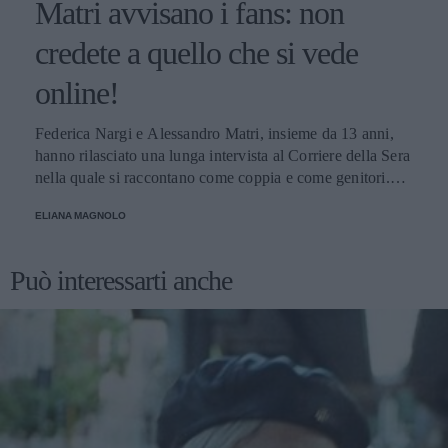
Matri avvisano i fans: non
credete a quello che si vede
online!
Federica Nargi e Alessandro Matri, insieme da 13 anni,
hanno rilasciato una lunga intervista al Corriere della Sera
nella quale si raccontano come coppia e come genitori.
Innamorati più che mai, mettono in guardia i loro fans: non
ELIANA MAGNOLO
credete alle coppie che non litigano mai!
Può interessarti anche