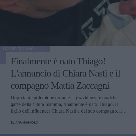
GOSSIP ITALIANO
Finalmente è nato Thiago!
L'annuncio di Chiara Nasti e il
compagno Mattia Zaccagni
Dopo tante polemiche durante la gravidanza e qualche
gaffe della futura mamma, finalmente è nato Thiago, il
figlio dell'influencer Chiara Nasti e del suo compagno, il
calciatore Matta Zaccagni. Il lieto annuncio è stato
ELIANA MAGNOLO
condiviso sui social della coppia.