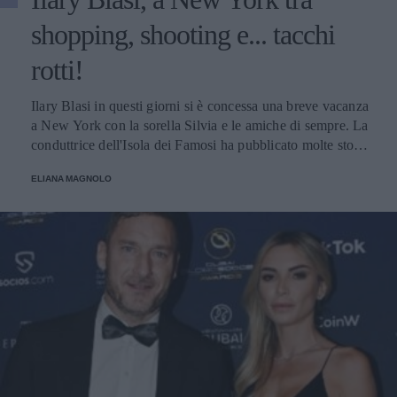
shopping, shooting e... tacchi
rotti!
Ilary Blasi in questi giorni si è concessa una breve vacanza
a New York con la sorella Silvia e le amiche di sempre. La
conduttrice dell'Isola dei Famosi ha pubblicato molte storie
su Instagram, una in particolare ha suscitato l'ilarità dei
ELIANA MAGNOLO
suoi numerosi follower.