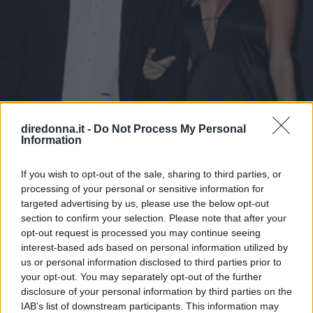
diredonna.it -
Do Not Process My Personal
Information
If you wish to opt-out of the sale, sharing to third parties, or
GOSSIP ITALIANO
processing of your personal or sensitive information for
Francesco Totti e Noemi
targeted advertising by us, please use the below opt-out
section to confirm your selection. Please note that after your
Bocchi, primo red carpet di
opt-out request is processed you may continue seeing
interest-based ads based on personal information utilized by
coppia
us or personal information disclosed to third parties prior to
your opt-out. You may separately opt-out of the further
Francesco Totti e Noemi Bocchi sono volati a Dubai per il
disclosure of your personal information by third parties on the
Globe Soccer Awards. I due non si nascondono più e
IAB’s list of downstream participants. This information may