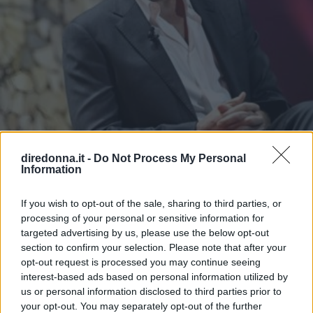
diredonna.it -
Do Not Process My Personal
Information
NEWS
George Clooney e quella
If you wish to opt-out of the sale, sharing to third parties, or
processing of your personal or sensitive information for
battaglia legale imbarazzante
targeted advertising by us, please use the below opt-out
section to confirm your selection. Please note that after your
Il capanno-latrina rischiava di danneggiare le radici di una
opt-out request is processed you may continue seeing
sequoia protetta che si trova nel giardino della grande
interest-based ads based on personal information utilized by
magione, sita nella campagna inglese.
us or personal information disclosed to third parties prior to
your opt-out. You may separately opt-out of the further