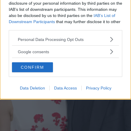
ALESSIO CAPPUCCIO
disclosure of your personal information by third parties on the
IAB’s list of downstream participants. This information may
also be disclosed by us to third parties on the
IAB’s List of
Downstream Participants
that may further disclose it to other
third parties.
Please note that this website/app uses one or more Google
Personal Data Processing Opt Outs
services and may gather and store information including but
not limited to your visit or usage behaviour. You may click to
Google consents
grant or deny consent to Google and its third-party tags to
use your data for below specified purposes in below Google
CONFIRM
consent section.
Data Deletion
Data Access
Privacy Policy