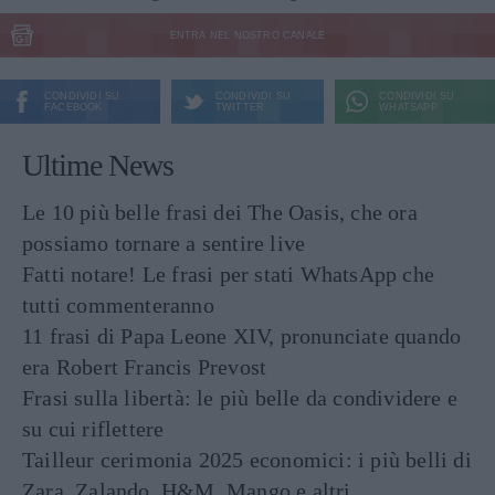
ENTRA NEL NOSTRO CANALE
CONDIVIDI SU
CONDIVIDI SU
CONDIVIDI SU
FACEBOOK
TWITTER
WHATSAPP
Ultime News
Le 10 più belle frasi dei The Oasis, che ora
possiamo tornare a sentire live
Fatti notare! Le frasi per stati WhatsApp che
tutti commenteranno
11 frasi di Papa Leone XIV, pronunciate quando
era Robert Francis Prevost
Frasi sulla libertà: le più belle da condividere e
su cui riflettere
Tailleur cerimonia 2025 economici: i più belli di
Zara, Zalando, H&M, Mango e altri