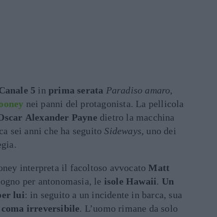
Canale 5
in
prima serata
Paradiso amaro
,
ooney
nei panni del protagonista. La pellicola
Oscar
Alexander Payne
dietro la macchina
rca sei anni che ha seguito
Sideways
, uno dei
egia.
oney interpreta il facoltoso avvocato
Matt
sogno per antonomasia, le
isole Hawaii
.
Un
er lui
: in seguito a un incidente in barca, sua
n
coma
irreversibile
. L’uomo rimane da solo