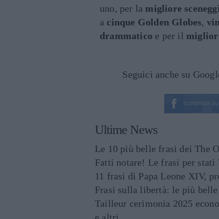
uno, per la
migliore scenegg
a
cinque Golden Globes
,
vi
drammatico
e per il
miglior
Seguici anche su Goog
CONDIVIDI SU
Ultime News
Le 10 più belle frasi dei The O
Fatti notare! Le frasi per st
11 frasi di Papa Leone XIV, p
Frasi sulla libertà: le più bell
Tailleur cerimonia 2025 econo
e altri