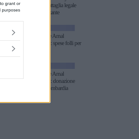
to grant or
quella battaglia legale
ed purposes
imbarazzante
GOSSIP
George e Amal
Clooney: spese folli per
i gemelli
GOSSIP
George e Amal
Clooney: donazione
per la Lombardia