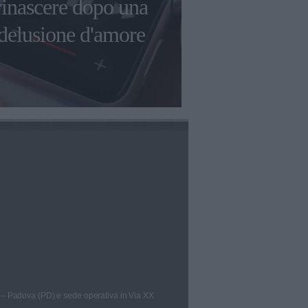
rinascere dopo una
produttrice
delusione d'amore
Manna si 
 – Padova (PD) e sede operativa in Via XX