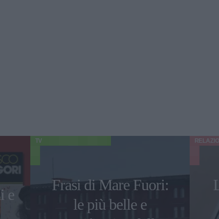
TV
RELAZIO
Frasi di Mare Fuori:
L
i e
le più belle e