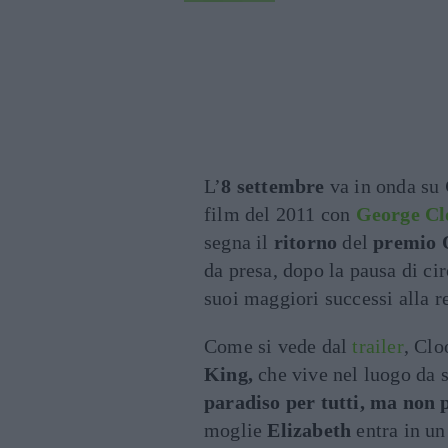
L’
8 settembre
va in onda su
film del 2011 con
George Cl
segna il
ritorno
del
premio 
da presa, dopo la pausa di ci
suoi maggiori successi alla r
Come si vede dal
trailer
, Clo
King,
che vive nel luogo da 
paradiso per tutti, ma non p
moglie
Elizabeth
entra in u