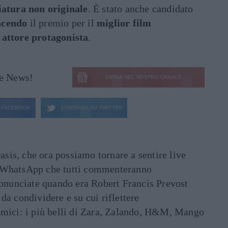
iatura non originale
. È stato anche candidato
ncendo
il premio per il
miglior film
 attore protagonista
.
le News!
ENTRA NEL NOSTRO CANALE
FACEBOOK
CONDIVIDI SU
TWITTER
asis, che ora possiamo tornare a sentire live
ati WhatsApp che tutti commenteranno
ronunciate quando era Robert Francis Prevost
e da condividere e su cui riflettere
mici: i più belli di Zara, Zalando, H&M, Mango