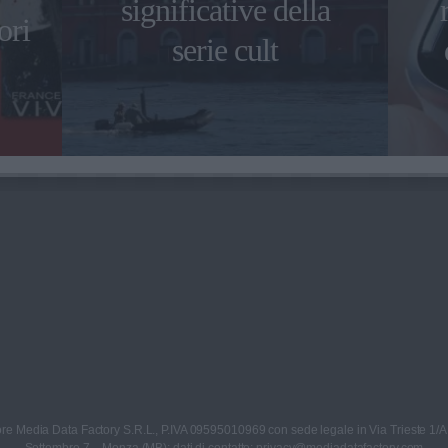
significative della
ori
serie cult
re Media Data Factory S.R.L., P.IVA 09595010969 con sede legale in Via Trieste 1/A
Settembre 7 – Monza (MB); dati di contatto: privacy@mediadatafactory.com