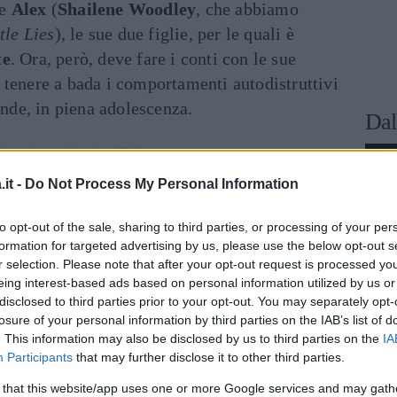
 e
Alex
(
Shailene Woodley
, che abbiamo
tle Lies
), le sue due figlie, per le quali è
te
. Ora, però, deve fare i conti con le sue
 tenere a bada i comportamenti autodistruttivi
ande, in piena adolescenza.
Dal
inua a leggere dopo la pubblicità
it -
Do Not Process My Personal Information
cato deve affrontare un altro
problema
. È il
to opt-out of the sale, sharing to third parties, or processing of your per
formation for targeted advertising by us, please use the below opt-out s
venticinquemila acri sull’isola di
Kauai
, a
r selection. Please note that after your opt-out request is processed y
zionate
: Matt deve decidere se
tenerlo
o
eing interest-based ads based on personal information utilized by us or
suoi numerosi
cugini
, che sono anche
disclosed to third parties prior to your opt-out. You may separately opt-
losure of your personal information by third parties on the IAB’s list of
. This information may also be disclosed by us to third parties on the
IA
Participants
that may further disclose it to other third parties.
 that this website/app uses one or more Google services and may gath
he c'è da sapere sulla nuova fiction