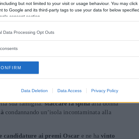
including but not limited to your visit or usage behaviour. You may click 
 to Google and its third-party tags to use your data for below specifi
ogle consent section.
o scopre che
Elizabeth lo tradiva
, e che
l Data Processing Opt Outs
vorzio
. Così decide di mettersi
sulle tracce
o un
viaggio
insieme alle figlie. Sarà proprio
consents
rovare a r
icostruire un rapporto
più solido
o aver trovato
Brian Speer
(
Matthew
CONFIRM
moglie aveva una relazione, prende coraggio e
e del
testamento biologico
della donna.
Data Deletion
Data Access
Privacy Policy
ni
due decisioni
che potrebbero cambiare per
ella sua famiglia:
staccare la spina
alla donna
tà
condannando un’isola incontaminata alla
e candidature ai premi Oscar
e ne ha
vinto