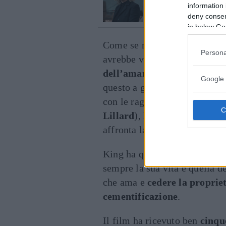
information 
di Canale 5
deny consent
in below Go
Come se non bastasse, l’uom
Persona
avrebbe voluto chiedere il
di
dell’amante
, intraprendend
Google 
questo a gettare le basi per p
con le ragazze. Soltanto dop
Lillard
), l’uomo con cui la 
affronta la dolorosa question
King ha quindi nelle sue ma
sempre la sua vita e quella d
che ama e
cedere la proprie
cementificazione
.
Il film ha ricevuto ben
cinqu