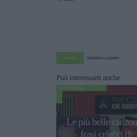
STORIA
GEORGE CLOONEY
Può interessarti anche
SPETTACOLO
o 2023, il
Le più belle canzon
fficiale per il
frasi celebri di