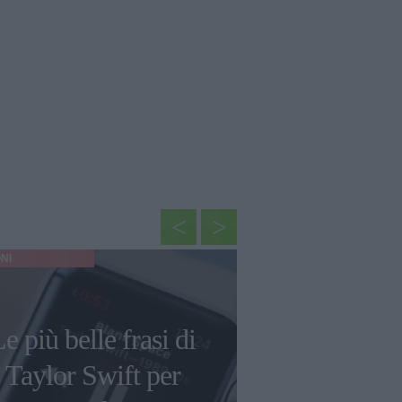
NI
CINEMA
e più belle frasi di
“Sono una 
Taylor Swift per
di natura”: l