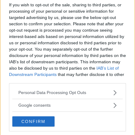
If you wish to opt-out of the sale, sharing to third parties, or
processing of your personal or sensitive information for
targeted advertising by us, please use the below opt-out
section to confirm your selection. Please note that after your
SPETTACOLO
opt-out request is processed you may continue seeing
Cambio della guardia a Striscia
interest-based ads based on personal information utilized by
us or personal information disclosed to third parties prior to
la notizia: per una sera arriva
your opt-out. You may separately opt-out of the further
disclosure of your personal information by third parties on the
Diletta Leotta
IAB’s list of downstream participants. This information may
also be disclosed by us to third parties on the
IAB’s List of
Il volto femminile di Dazn esordisce come presentatrice
Downstream Participants
that may further disclose it to other
del TG satirico di Antonio Ricci, nella puntata del 10
third parties.
dicembre 2021, al fianco di Alessandro Siani.
Please note that this website/app uses one or more Google
Personal Data Processing Opt Outs
services and may gather and store information including but
EMMA PIETRAROSA
not limited to your visit or usage behaviour. You may click to
Google consents
grant or deny consent to Google and its third-party tags to
use your data for below specified purposes in below Google
CONFIRM
consent section.