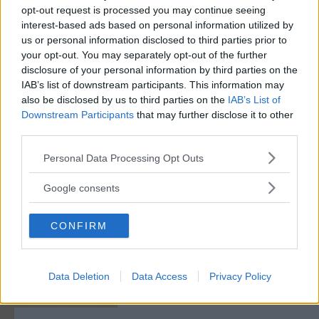
opt-out request is processed you may continue seeing
interest-based ads based on personal information utilized by
us or personal information disclosed to third parties prior to
your opt-out. You may separately opt-out of the further
disclosure of your personal information by third parties on the
IAB’s list of downstream participants. This information may
also be disclosed by us to third parties on the
IAB’s List of
Downstream Participants
that may further disclose it to other
third parties.
Please note that this website/app uses one or more Google
Personal Data Processing Opt Outs
services and may gather and store information including but
not limited to your visit or usage behaviour. You may click to
Google consents
grant or deny consent to Google and its third-party tags to
use your data for below specified purposes in below Google
CONFIRM
consent section.
Data Deletion
Data Access
Privacy Policy
MODA