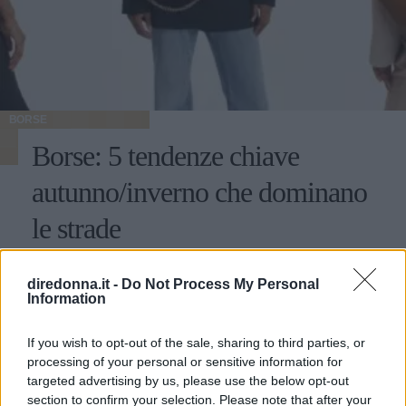
BORSE
Borse: 5 tendenze chiave
autunno/inverno che dominano
le strade
Dalle maxi bag da giorno alle scintillanti evening bag,
diredonna.it -
Do Not Process My Personal
passando per tutte le nuances del rosso e del marrine che
Information
scaldano l’inverno: ecco le cinque tendenze borse che
stanno già riscrivendo lo street style della stagione.
REDAZIONE DIREDONNA
If you wish to opt-out of the sale, sharing to third parties, or
processing of your personal or sensitive information for
targeted advertising by us, please use the below opt-out
section to confirm your selection. Please note that after your