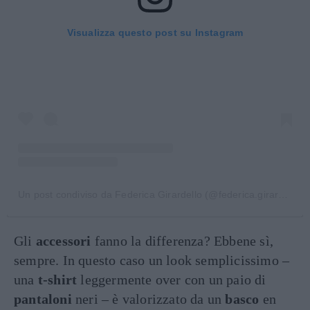
Visualizza questo post su Instagram
Un post condiviso da Federica Girardello (@federica.girardello)
Gli
accessori
fanno la differenza? Ebbene sì,
sempre. In questo caso un look semplicissimo –
una
t-shirt
leggermente over con un paio di
pantaloni
neri – è valorizzato da un
basco
en