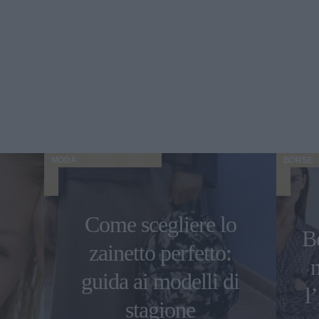
MODA
BORSE
Come scegliere lo
Bo
zainetto perfetto:
guida ai modelli di
l
stagione