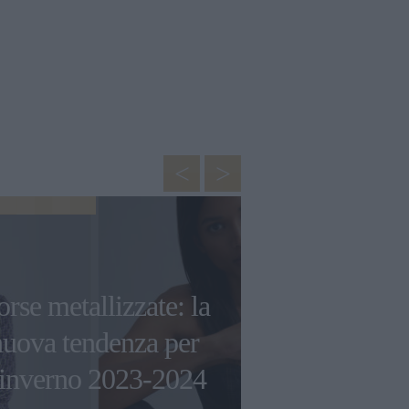
MODA
Comfort ed 
rse metallizzate: la
quale mod
nuova tendenza per
sneaker
’inverno 2023-2024
Balance sceg