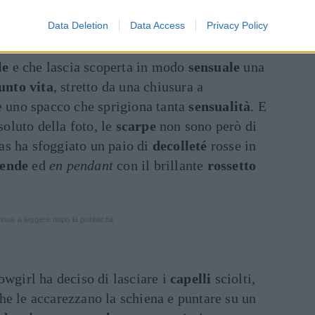
so da Giorgia Palmas (@giopalmas82)
Data Deletion
Data Access
Privacy Policy
le
e che lascia scoperta in modo
sensuale
una
unto vita
, stretto da una chiusura a
te uno spacco che sprigiona tanta
sensualità
. E
soluto della foto, le
scarpe
non sono però di
as ha sfoggiato un paio di
decolleté
rosse in
pende
ed
en pendant
con il brillante
rossetto
inua a leggere dopo la pubblicità
howgirl ha deciso di lasciare i
capelli
sciolti,
he le accarezzano la schiena e puntare su un