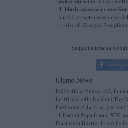
make
–
up
semplice ma molt
di
blush
,
mascara
e
eye-line
più è il rossetto rosso che ri
sorriso di Giorgia. Semplice
Seguici anche su Goog
CONDIVIDI SU
Ultime News
Dall'asilo all'università, la t
Le 10 più belle frasi dei The O
Fatti notare! Le frasi per st
11 frasi di Papa Leone XIV, p
Frasi sulla libertà: le più bell