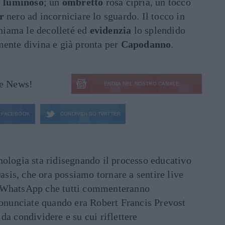
o
luminoso
; un
ombretto
rosa cipria, un tocco
r
nero ad incorniciare lo sguardo. Il tocco in
chiama le decolleté ed
evidenzia
lo splendido
mente divina e già pronta per
Capodanno
.
le News!
ENTRA NEL NOSTRO CANALE
FACEBOOK
CONDIVIDI SU
TWITTER
ecnologia sta ridisegnando il processo educativo
asis, che ora possiamo tornare a sentire live
ati WhatsApp che tutti commenteranno
ronunciate quando era Robert Francis Prevost
e da condividere e su cui riflettere