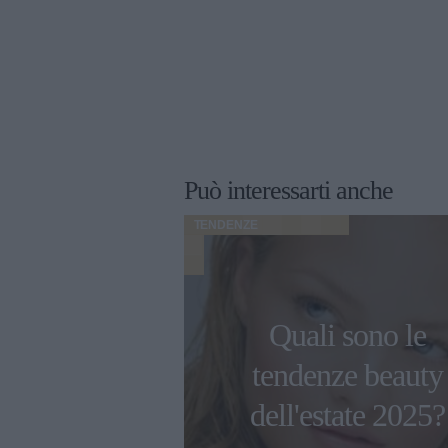
Può interessarti anche
TENDENZE
funzionalità:
egliere una
Quali sono le
 da donna
tendenze beauty
ca e senza
dell'estate 2025?