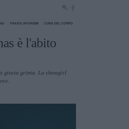
RNO
FRASI E AFORISMI
CURA DEL CORPO
mas è l'abito
la giusta grinta. La showgirl
ose.