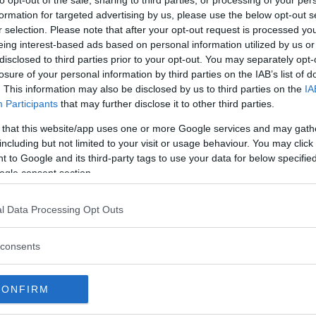
to opt-out of the sale, sharing to third parties, or processing of your per
formation for targeted advertising by us, please use the below opt-out s
r selection. Please note that after your opt-out request is processed y
eing interest-based ads based on personal information utilized by us or
disclosed to third parties prior to your opt-out. You may separately opt-
losure of your personal information by third parties on the IAB’s list of
. This information may also be disclosed by us to third parties on the
IA
Participants
that may further disclose it to other third parties.
 that this website/app uses one or more Google services and may gath
za questo post su Instagram
including but not limited to your visit or usage behaviour. You may click 
 to Google and its third-party tags to use your data for below specifi
ogle consent section.
l Data Processing Opt Outs
consents
CONFIRM