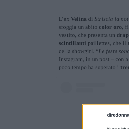
L’ex
Velina
di
Striscia la not
sfoggia un abito
color oro
, 
vestito, che presenta un
drap
scintillanti
paillettes, che i
della showgirl. “
Le feste sono
Instagram, in un post – con a
poco tempo ha superato i
tre
diredonna.