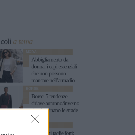
icoli
a tema
MODA
Abbigliamento da
donna: i capi essenziali
che non possono
mancare nell’armadio
BORSE
Borse: 5 tendenze
chiave autunno/inverno
che dominano le strade
MODA
Reggiseni taglie forti: