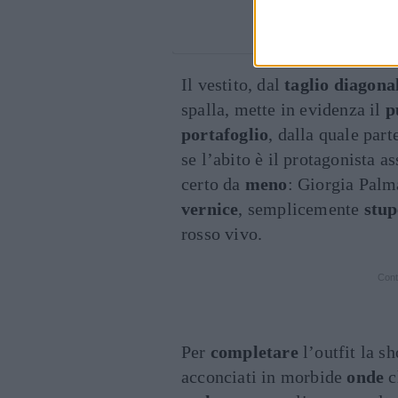
Un post condivi
Il vestito, dal
taglio diagona
spalla, mette in evidenza il
p
portafoglio
, dalla quale par
se l’abito è il protagonista as
certo da
meno
: Giorgia Palm
vernice
, semplicemente
stu
rosso vivo.
Cont
Per
completare
l’outfit la s
acconciati in morbide
onde
c