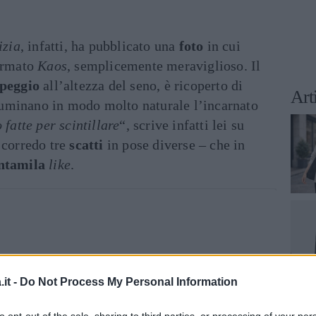
izia
, infatti, ha pubblicato una
foto
in cui
firmato
Kaos
, semplicemente meraviglioso. Il
peggio
all’altezza del seno, è ricoperto di
Art
lluminano in modo molto naturale l’incarnato
 fatte per scintillare
“, scrive infatti lei su
 corredo tre
scatti
in pose diverse – che in
ntamila
like
.
it -
Do Not Process My Personal Information