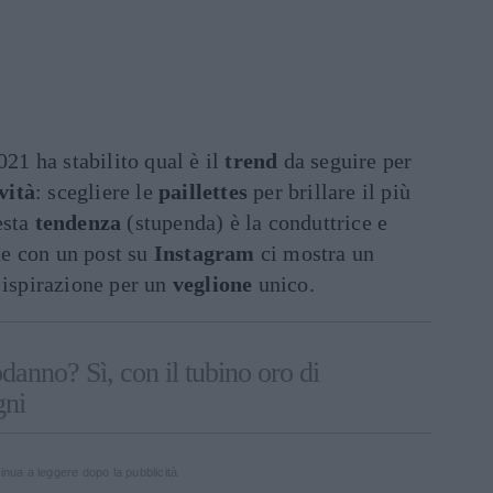
21 ha stabilito qual è il
trend
da seguire per
ività
: scegliere le
paillettes
per brillare il più
esta
tendenza
(stupenda) è la conduttrice e
he con un post su
Instagram
ci mostra un
 ispirazione per un
veglione
unico.
danno? Sì, con il tubino oro di
gni
inua a leggere dopo la pubblicità