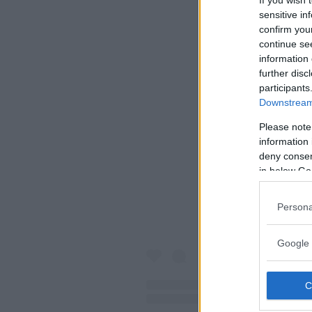
If you wish 
sensitive in
confirm you
continue se
information 
further disc
participants
Downstream 
Please note
Visualiz
information 
deny consent
in below Go
Persona
Google 