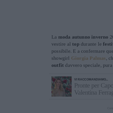
La
moda autunno inverno
20
vestire al
top
durante le
fest
possibile. E a confermare qu
showgirl
Giorgia Palmas
, c
outfit
davvero speciale, pura
VI RACCOMANDIAMO...
Pronte per Capo
Valentina Ferra
Cont