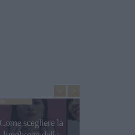
ZE
Come scegliere la
lunghezza della