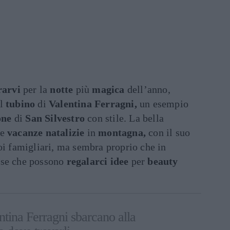
rarvi
per la
notte
più
magica
dell’anno,
l
tubino
di
Valentina Ferragni,
un esempio
one
di
San Silvestro
con stile. La bella
le
vacanze natalizie
in
montagna,
con il suo
oi famigliari, ma sembra proprio che in
ose che possono
regalarci idee
per
beauty
lentina Ferragni sbarcano alla