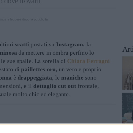
o dove trovarli
inua a leggere dopo la pubblicità
ultimi
scatti
postati su
Instagram,
la
Art
minosa
da mettere in ombra perfino lo
lle sue spalle. La sorella di
Chiara Ferragni
stato di
paillettes oro,
un vero e proprio
onna
è
drappeggiata,
le
maniche
sono
ensioni, e il
dettaglio cut out
frontale,
nsuale molto chic ed elegante.