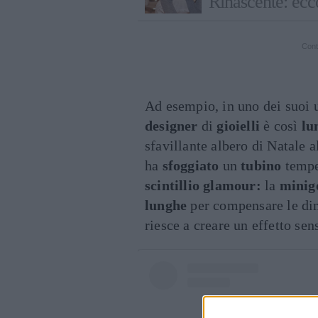
Rinascente: ecc
Cont
Ad esempio, in uno dei suoi 
designer
di
gioielli
è così
lu
sfavillante albero di Natale a
ha
sfoggiato
un
tubino
tempe
scintillio glamour:
la
minig
lunghe
per compensare le dim
riesce a creare un effetto se