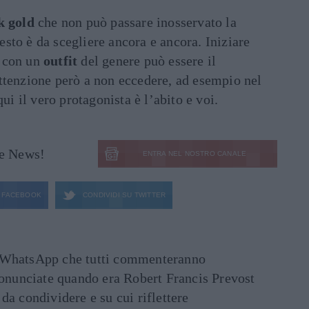
k gold
che non può passare inosservato la
esto è da scegliere ancora e ancora. Iniziare
con un
outfit
del genere può essere il
ttenzione però a non eccedere, ad esempio nel
qui il vero protagonista è l’abito e voi.
le News!
ENTRA NEL NOSTRO CANALE
FACEBOOK
CONDIVIDI SU
TWITTER
ati WhatsApp che tutti commenteranno
ronunciate quando era Robert Francis Prevost
e da condividere e su cui riflettere