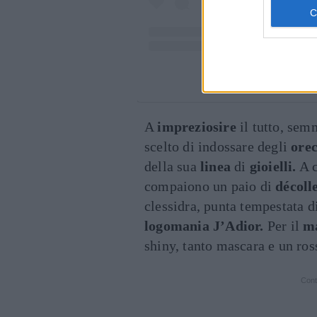
Un post condiviso d
A
impreziosire
il tutto, sem
scelto di indossare degli
orec
della sua
linea
di
gioielli.
A c
compaiono un paio di
décoll
clessidra, punta tempestata d
logomania J’Adior.
Per il
m
shiny, tanto mascara e un ros
Cont