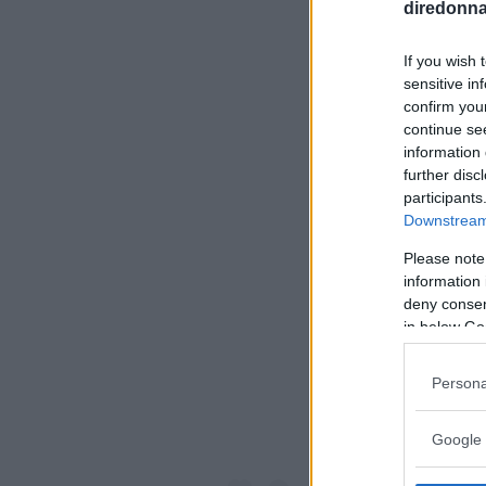
diredonna.
If you wish 
sensitive in
confirm you
continue se
information 
further disc
participants
Downstream 
Please note
information 
Visualiz
deny consent
in below Go
Persona
Google 