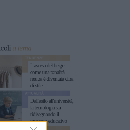
icoli
a tema
TENDENZE
L'ascesa del beige:
come una tonalità
neutra è diventata cifra
di stile
ATTUALITÀ
Dall'asilo all'università,
la tecnologia sta
ridisegnando il
processo educativo
MODA