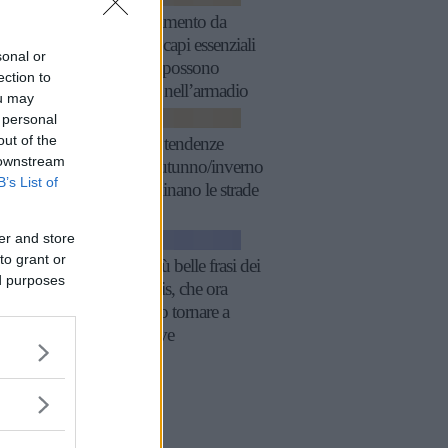
Abbigliamento da
donna: i capi essenziali
sonal or
che non possono
ection to
mancare nell’armadio
ou may
 personal
BORSE
out of the
Borse: 5 tendenze
 downstream
chiave autunno/inverno
B’s List of
che dominano le strade
er and store
GOSSIP
to grant or
Le 10 più belle frasi dei
ed purposes
The Oasis, che ora
possiamo tornare a
sentire live