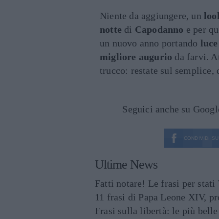
Niente da aggiungere, un
loo
notte
di
Capodanno
e per qu
un nuovo anno portando
luce
migliore augurio
da farvi. A
trucco: restate sul semplice, 
Seguici anche su Goog
CONDIVIDI SU
Ultime News
Fatti notare! Le frasi per st
11 frasi di Papa Leone XIV, p
Frasi sulla libertà: le più bell