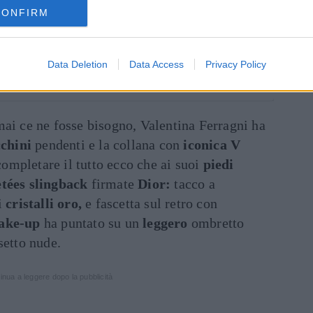
CONFIRM
Data Deletion
Data Access
Privacy Policy
a Valentina Ferragni (@valentinaferragni)
mai ce ne fosse bisogno, Valentina Ferragni ha
chini
pendenti e la collana con
iconica
V
ompletare il tutto ecco che ai suoi
piedi
etées slingback
firmate
Dior:
tacco a
i
cristalli oro,
e fascetta sul retro con
ake-up
ha puntato su un
leggero
ombretto
setto nude.
inua a leggere dopo la pubblicità