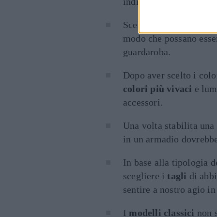
indispensabile per fare 
Scelto il colore, si op
modo che possano esser
guardaroba.
Dopo aver scelto i color
colori più vivaci
e lumi
accessori.
Una volta stabilita una
in un armadio dovrebbe
In base alla tipologia d
scegliere i
tagli
di abbi
sentire a nostro agio in
I
modelli classici
non s