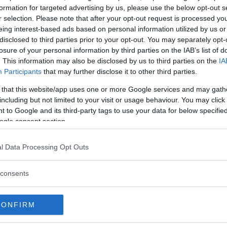
formation for targeted advertising by us, please use the below opt-out s
erfetto.
r selection. Please note that after your opt-out request is processed y
eing interest-based ads based on personal information utilized by us or
i lasciare nell’armadio due paia di pantaloni,
disclosed to third parties prior to your opt-out. You may separately opt-
iacca, un cappotto, una maglia, due paia di
losure of your personal information by third parties on the IAB’s list of
. This information may also be disclosed by us to third parties on the
IA
e il guardaroba perfetto si crea un
Participants
that may further disclose it to other third parties.
rso scelte molto soggettive che dipendono in
 that this website/app uses one or more Google services and may gath
ita personale. Detto questo, scopriamo come si
including but not limited to your visit or usage behaviour. You may click 
 perfetto.
 to Google and its third-party tags to use your data for below specifi
ogle consent section.
a: come si costruisce
l Data Processing Opt Outs
damentale scegliere un
colore base
intorno a
consents
binamenti. La cosa migliore sarebbe scegliere
me il nero, bianco, marrone, grigio, o blu.
CONFIRM
la propria carnagione e dei capelli è