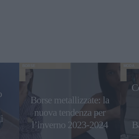
BORSE
MODA
C
o
Borse metallizzate: la
nuova tendenza per
i
l’inverno 2023-2024
B