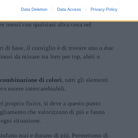
le scelte giuste.
Data Deletion
Data Access
Privacy Policy
ta su
capi e accessori
di quella nuance, in
e messi con qualsiasi altra cosa nel
i di base, il consiglio è di trovare uno o due
nosi da mixare tra loro per top, abiti o
combinazione di colori
, tutti gli elementi
ro essere intercambiabili.
el proprio fisico, si deve a questo punto
gliamento che valorizzano di più e fanno
 ogni situazione.
tufano mai e durano di più. Permettono di