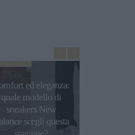
BORSE
omfort ed eleganza:
Stile e funz
quale modello di
come scegl
sneakers New
borsa da
alance scegli questa
classica 
stagione?
temp