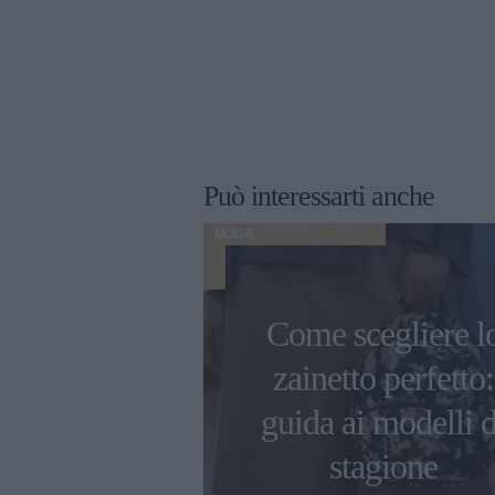
Può interessarti anche
MODA
Come scegliere l
nze di borse
zainetto perfetto:
anno ovunque
guida ai modelli d
ta stagione!
stagione