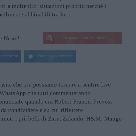
tti a molteplici situazioni proprio perché i
acilmente abbinabili tra loro.
le News!
ENTRA NEL NOSTRO CANALE
FACEBOOK
CONDIVIDI SU
TWITTER
asis, che ora possiamo tornare a sentire live
ati WhatsApp che tutti commenteranno
ronunciate quando era Robert Francis Prevost
e da condividere e su cui riflettere
mici: i più belli di Zara, Zalando, H&M, Mango