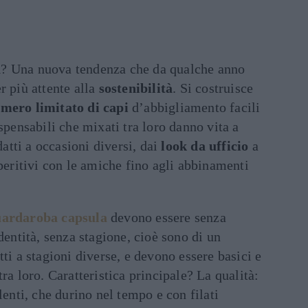
a
? Una nuova tendenza che da qualche anno
r più attente alla
sostenibilità
. Si costruisce
mero limitato di capi
d’abbigliamento facili
spensabili che mixati tra loro danno vita a
datti a occasioni diversi, dai
look da ufficio
a
aperitivi con le amiche fino agli abbinamenti
uardaroba capsula
devono essere senza
dentità, senza stagione, cioè sono di un
ti a stagioni diverse, e devono essere basici e
ra loro. Caratteristica principale? La qualità:
lenti, che durino nel tempo e con filati