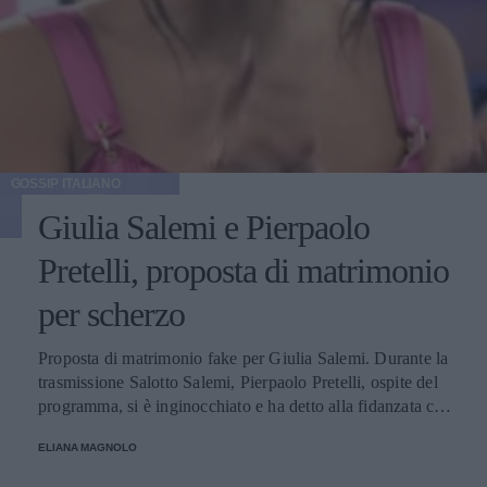
GOSSIP ITALIANO
Giulia Salemi e Pierpaolo
Pretelli, proposta di matrimonio
per scherzo
Proposta di matrimonio fake per Giulia Salemi. Durante la
trasmissione Salotto Salemi, Pierpaolo Pretelli, ospite del
programma, si è inginocchiato e ha detto alla fidanzata che
era arrivato il momento giusto per chiederle di... andare a
ELIANA MAGNOLO
cena con lui!