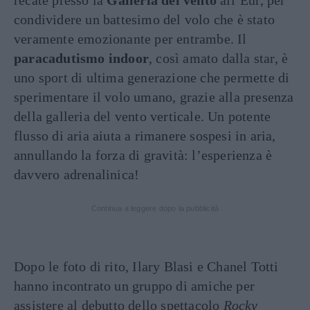
recate presso la
Galleria del vento
all’Eur, per
condividere un battesimo del volo che è stato
veramente emozionante per entrambe. Il
paracadutismo indoor
, così amato dalla star, è
uno sport di ultima generazione che permette di
sperimentare il volo umano, grazie alla presenza
della galleria del vento verticale. Un potente
flusso di aria aiuta a rimanere sospesi in aria,
annullando la forza di gravità: l’esperienza è
davvero adrenalinica!
Continua a leggere dopo la pubblicità
Dopo le foto di rito, Ilary Blasi e Chanel Totti
hanno incontrato un gruppo di amiche per
assistere al debutto dello spettacolo
Rocky