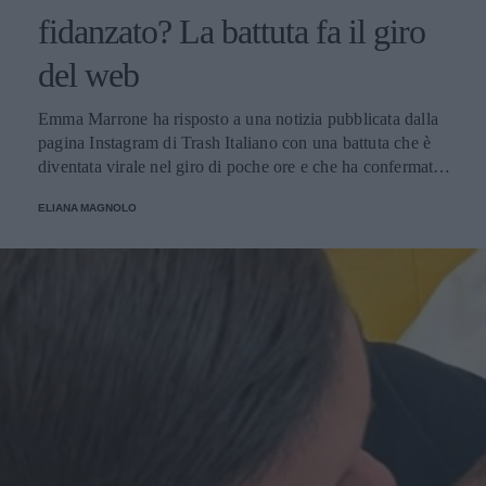
fidanzato? La battuta fa il giro
del web
Emma Marrone ha risposto a una notizia pubblicata dalla
pagina Instagram di Trash Italiano con una battuta che è
diventata virale nel giro di poche ore e che ha confermato
la proverbiale vena autoironica della cantante salentina,
ELIANA MAGNOLO
una caratteristica tra le più apprezzate dai suoi fan.