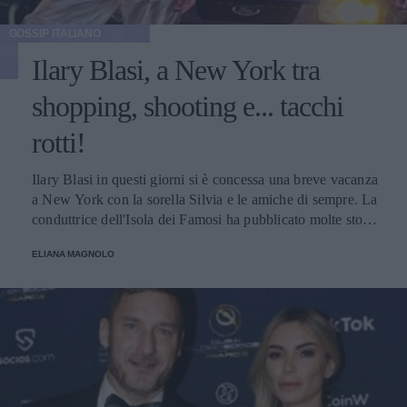
GOSSIP ITALIANO
Ilary Blasi, a New York tra
shopping, shooting e... tacchi
rotti!
Ilary Blasi in questi giorni si è concessa una breve vacanza
a New York con la sorella Silvia e le amiche di sempre. La
conduttrice dell'Isola dei Famosi ha pubblicato molte storie
su Instagram, una in particolare ha suscitato l'ilarità dei
ELIANA MAGNOLO
suoi numerosi follower.