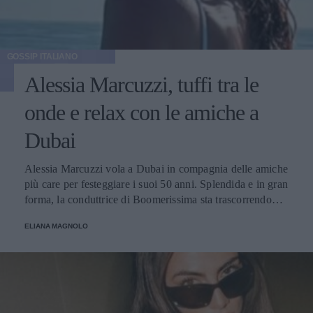
GOSSIP ITALIANO
Alessia Marcuzzi, tuffi tra le
onde e relax con le amiche a
Dubai
Alessia Marcuzzi vola a Dubai in compagnia delle amiche
più care per festeggiare i suoi 50 anni. Splendida e in gran
forma, la conduttrice di Boomerissima sta trascorrendo
giornate spensierate tra tuffi tra le onde, passeggiate
ELIANA MAGNOLO
rilassanti e cene nei ristoranti più chic della città!