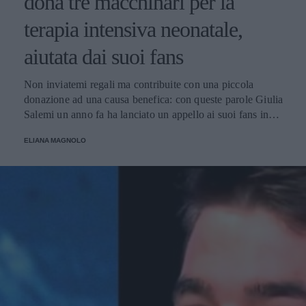
dona tre macchinari per la
terapia intensiva neonatale,
aiutata dai suoi fans
Non inviatemi regali ma contribuite con una piccola
donazione ad una causa benefica: con queste parole Giulia
Salemi un anno fa ha lanciato un appello ai suoi fans in
occasione del suo compleanno e ha raccolto una cifra
ELIANA MAGNOLO
considerevole utilizzata per l'acquisto di macchinari
destinati all'ospedale Bambin Gesù di Roma.