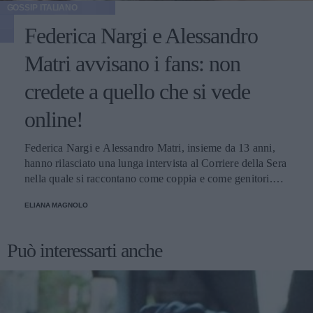
GOSSIP ITALIANO
Federica Nargi e Alessandro
Matri avvisano i fans: non
credete a quello che si vede
online!
Federica Nargi e Alessandro Matri, insieme da 13 anni,
hanno rilasciato una lunga intervista al Corriere della Sera
nella quale si raccontano come coppia e come genitori.
Innamorati più che mai, mettono in guardia i loro fans: non
ELIANA MAGNOLO
credete alle coppie che non litigano mai!
Può interessarti anche