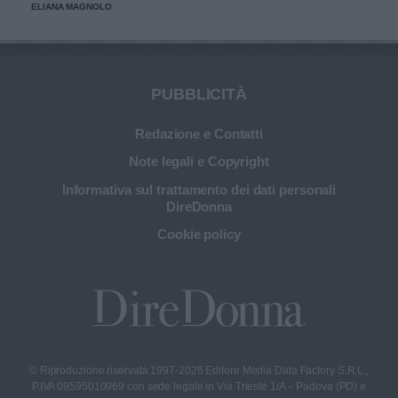
ELIANA MAGNOLO
trasmissione televisiva.
PUBBLICITÀ
Redazione e Contatti
Note legali e Copyright
Informativa sul trattamento dei dati personali
DireDonna
Cookie policy
© Riproduzione riservata 1997-2026 Editore Media Data Factory S.R.L.,
P.IVA 09595010969 con sede legale in Via Trieste 1/A – Padova (PD) e