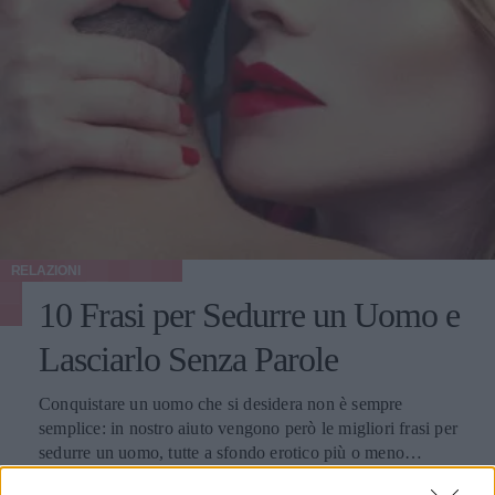
RELAZIONI
10 Frasi per Sedurre un Uomo e
Lasciarlo Senza Parole
Conquistare un uomo che si desidera non è sempre
semplice: in nostro aiuto vengono però le migliori frasi per
sedurre un uomo, tutte a sfondo erotico più o meno
dichiarato.
PERDITA DURANGO