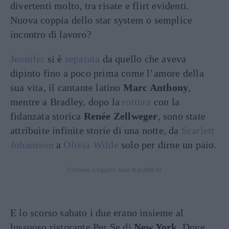
divertenti molto, tra risate e flirt evidenti.
Nuova coppia dello star system o semplice
incontro di lavoro?
Jennifer
si è
separata
da quello che aveva
dipinto fino a poco prima come l’amore della
sua vita, il cantante latino
Marc Anthony
,
mentre a Bradley, dopo la
rottura
con la
fidanzata storica
Renée Zellweger
, sono state
attribuite infinite storie di una notte, da
Scarlett
Johansson
a
Olivia Wilde
solo per dirne un paio.
Continua a leggere dopo la pubblicità
E lo scorso sabato i due erano insieme al
lussuoso ristorante Per Se di
New York
. Dove