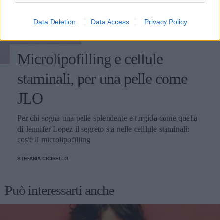
Data Deletion
Data Access
Privacy Policy
BELLEZZA
Microlipofilling e cellule
staminali, per una pelle come
JLO
Per chi sogna una pelle splendente e turgida come quella
di Jennifer Lopez il segreto sta nelle celllule staminali:
cos'è il microlipofilling
STEFANIA CICIRELLO
Può interessarti anche