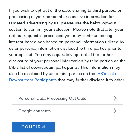
If you wish to opt-out of the sale, sharing to third parties, or
EMMA PIETRAROSA
processing of your personal or sensitive information for
targeted advertising by us, please use the below opt-out
section to confirm your selection. Please note that after your
opt-out request is processed you may continue seeing
interest-based ads based on personal information utilized by
us or personal information disclosed to third parties prior to
your opt-out. You may separately opt-out of the further
disclosure of your personal information by third parties on the
IAB’s list of downstream participants. This information may
also be disclosed by us to third parties on the
IAB’s List of
Downstream Participants
that may further disclose it to other
third parties.
Please note that this website/app uses one or more Google
Personal Data Processing Opt Outs
services and may gather and store information including but
not limited to your visit or usage behaviour. You may click to
Google consents
grant or deny consent to Google and its third-party tags to
use your data for below specified purposes in below Google
CONFIRM
consent section.