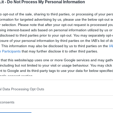
it -
Do Not Process My Personal Information
za questo post su Instagram
to opt-out of the sale, sharing to third parties, or processing of your per
formation for targeted advertising by us, please use the below opt-out s
r selection. Please note that after your opt-out request is processed y
eing interest-based ads based on personal information utilized by us or
disclosed to third parties prior to your opt-out. You may separately opt-
losure of your personal information by third parties on the IAB’s list of
. This information may also be disclosed by us to third parties on the
IA
Participants
that may further disclose it to other third parties.
 that this website/app uses one or more Google services and may gath
including but not limited to your visit or usage behaviour. You may click 
 to Google and its third-party tags to use your data for below specifi
ogle consent section.
ndiviso da Jennifer Lopez (@jlo)
l Data Processing Opt Outs
cca o non giacca!?)
scrive la cantante,
consents
i 192 milioni di
follower
. Il chiodo, indossato
avedere un
top
molto
corto
con spalline sottili,