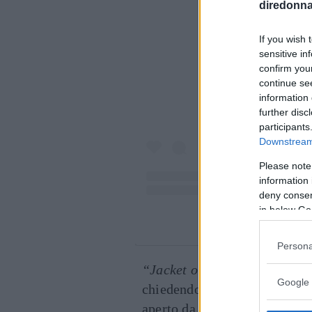
diredonna.
Visualiz
If you wish 
sensitive in
confirm you
continue se
information 
further disc
participants
Downstream 
Please note
information 
deny consent
in below Go
Un post co
Persona
“Jacket or no jacket!?”
(Gia
Google 
chiedendo consigli di stile a
aperto da
Lopez
, lascia intr