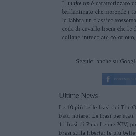
Il
make up
è caratterizzato 
brillantinato che riprende i t
le labbra un classico
rossett
coda di cavallo liscia che le
collane intrecciate color
oro
Seguici anche su Goog
CONDIVIDI SU
Ultime News
Le 10 più belle frasi dei The O
Fatti notare! Le frasi per st
11 frasi di Papa Leone XIV, p
Frasi sulla libertà: le più bell