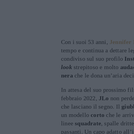
Con i suoi 53 anni,
Jennifer
tempo e continua a dettare le
condiviso sul suo profilo
Ins
look
strepitoso e molto
auda
nera
che le dona un’aria de
In attesa del suo prossimo fi
febbraio 2022,
JLo
non perde
che lasciano il segno. Il
giub
un modello
corto
che le arriv
linee
squadrate
, spalle dritt
passanti. Un capo adatto all