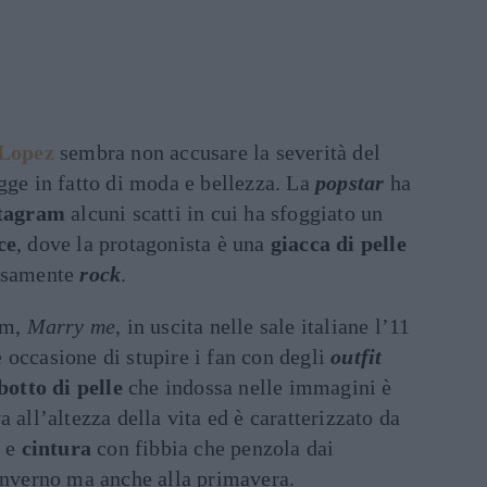
 Lopez
sembra non accusare la severità del
gge in fatto di moda e bellezza. La
popstar
ha
tagram
alcuni scatti in cui ha sfoggiato un
ce
, dove la protagonista è una
giacca di pelle
cisamente
rock
.
lm,
Marry me
, in uscita nelle sale italiane l’11
 occasione di stupire i fan con degli
outfit
botto di pelle
che indossa nelle immagini è
a all’altezza della vita ed è caratterizzato da
e e
cintura
con fibbia che penzola dai
’inverno ma anche alla primavera.