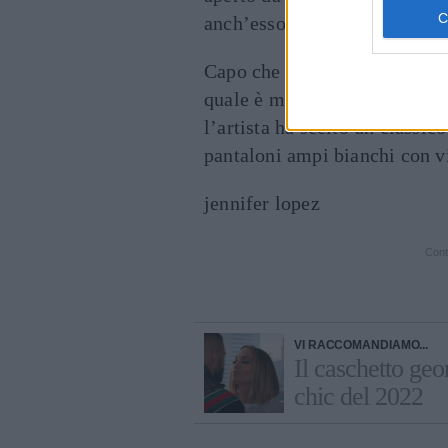
anch’esso in
pelle
.
Capo che ha mostrato in manie
quale è maggiormente visibil
l’artista ha scelto un classic
pantaloni ampi bianchi con vi
jennifer lopez
Cont
VI RACCOMANDIAMO...
Il caschetto geo
chic del 2022