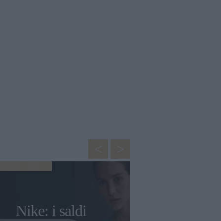
TENDENZE
Come scegl
Nike: i saldi
lunghezza