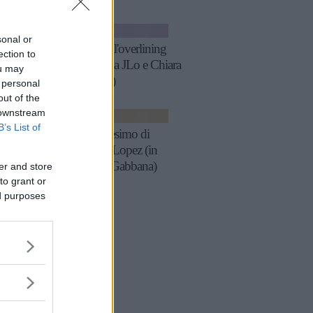
BELLEZZA
sonal or
Tutto sull'overlining
ection to
(amato da JLo e Chiara
ou may
Ferragni)
 personal
out of the
 downstream
MODA
B’s List of
L'incantesimo di
Jennifer Lopez (in
Dolce&Gabbana)
er and store
to grant or
ed purposes