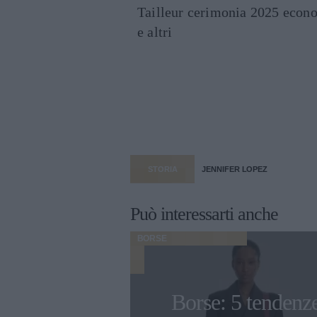
Tailleur cerimonia 2025 econo
e altri
STORIA
JENNIFER LOPEZ
Può interessarti anche
BORSE
Borse: 5 tendenz
nze di borse