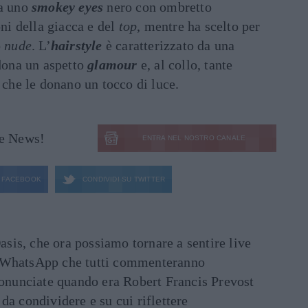
da uno
smokey eyes
nero con ombretto
oni della giacca e del
top
, mentre ha scelto per
o
nude
. L’
hairstyle
è caratterizzato da una
 dona un aspetto
glamour
e, al collo, tante
, che le donano un tocco di luce.
le News!
ENTRA NEL NOSTRO CANALE
FACEBOOK
CONDIVIDI SU
TWITTER
asis, che ora possiamo tornare a sentire live
ati WhatsApp che tutti commenteranno
ronunciate quando era Robert Francis Prevost
e da condividere e su cui riflettere