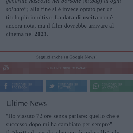
generale nascosto nel borsone
(
kitbag
)
di ogni
soldato
“; alla fine si è invece optato per un
titolo più intuitivo. La
data di uscita
non è
ancora nota, ma il film dovrebbe arrivare al
cinema nel
2023
.
Seguici anche su Google News!
ENTRA NEL NOSTRO CANALE
CONDIVIDI SU
CONDIVIDI SU
CONDIVIDI SU
FACEBOOK
TWITTER
WHATSAPP
Ultime News
"Ho vissuto 72 ore senza parlare: quello che è
successo dopo mi ha cambiato per sempre"
Il "diritto di parola a legioni di imbecilli" e le