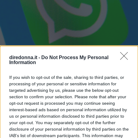
diredonna.it -
Do Not Process My Personal
Information
If you wish to opt-out of the sale, sharing to third parties, or
processing of your personal or sensitive information for
GOSSIP
targeted advertising by us, please use the below opt-out
section to confirm your selection. Please note that after your
Fatti notare! Le frasi per stati
opt-out request is processed you may continue seeing
interest-based ads based on personal information utilized by
WhatsApp che tutti
us or personal information disclosed to third parties prior to
commenteranno
your opt-out. You may separately opt-out of the further
disclosure of your personal information by third parties on the
IAB’s list of downstream participants. This information may
Alcuni consigli relativi alle frasi per stati di WhatsApp: