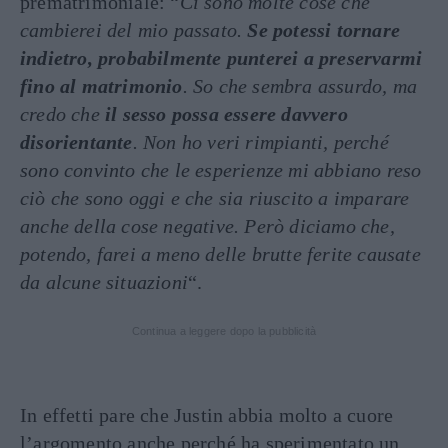
prematrimoniale: “
Ci sono molte cose che
cambierei del mio passato.
Se potessi tornare
indietro, probabilmente punterei a preservarmi
fino al matrimonio
. So che sembra assurdo, ma
credo che
il sesso possa essere davvero
disorientante
. Non ho veri rimpianti, perché
sono convinto che le esperienze mi abbiano reso
ciò che sono oggi e che sia riuscito a imparare
anche della cose negative. Però diciamo che,
potendo, farei a meno delle brutte ferite causate
da alcune situazioni
“.
Continua a leggere dopo la pubblicità
In effetti pare che Justin abbia molto a cuore
l’argomento anche perché ha sperimentato un