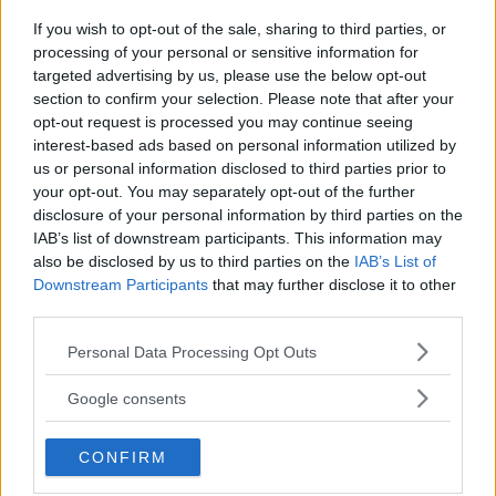
Selena Gomez condurrà un
If you wish to opt-out of the sale, sharing to third parties, or
processing of your personal or sensitive information for
programma di cucina
targeted advertising by us, please use the below opt-out
section to confirm your selection. Please note that after your
La cantante si reinventa dietro i fornelli per un nuovo
opt-out request is processed you may continue seeing
interest-based ads based on personal information utilized by
programma tv.
us or personal information disclosed to third parties prior to
PIETRO MILELLA
your opt-out. You may separately opt-out of the further
disclosure of your personal information by third parties on the
IAB’s list of downstream participants. This information may
also be disclosed by us to third parties on the
IAB’s List of
Downstream Participants
that may further disclose it to other
third parties.
Please note that this website/app uses one or more Google
Personal Data Processing Opt Outs
services and may gather and store information including but
not limited to your visit or usage behaviour. You may click to
Google consents
grant or deny consent to Google and its third-party tags to
use your data for below specified purposes in below Google
CONFIRM
consent section.