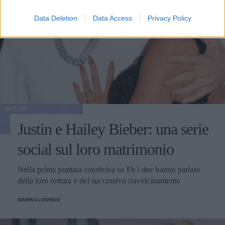
Data Deletion
Data Access
Privacy Policy
GOSSIP
Justin e Hailey Bieber: una serie
social sul loro matrimonio
Nella prima puntata condivisa su Fb i due hanno parlato
della loro rottura e del successivo riavvicinamento
MARIKA LUONGO