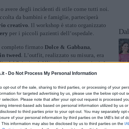
 avere degli incidenti di stile come tutti noi.
colta da bambini e famiglie, parteciperà
io creativo
. Il workshop è stato organizzato
Dal
lery
per i piccoli pazienti dell’ospedale.
n completo firmato
Dolce & Gabbana
,
in tweed
. L’outfit, realizzato su misura, era
lie del Principe William in altre occasioni. La
atura, con bottoni in stile zaffiro, la gonna è
it -
Do Not Process My Personal Information
o ha abbinato a décolleté nere con tacco largo
ni
Mappin & Webb
.
to opt-out of the sale, sharing to third parties, or processing of your per
formation for targeted advertising by us, please use the below opt-out s
r selection. Please note that after your opt-out request is processed y
che però non ha dispensato la Middleton dal
eing interest-based ads based on personal information utilized by us or
dall’auto. Questa però non è la prima volta
disclosed to third parties prior to your opt-out. You may separately opt-
lle nozze di
Meghan Markle
e del
Principe
losure of your personal information by third parties on the IAB’s list of
. This information may also be disclosed by us to third parties on the
IA
ido simile fuori dalla chiesa, sotto lo sguardo