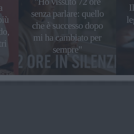
"Ho vissuto 72 ore
a
I
senza parlare: quello
più
le
che è successo dopo
do,
mi ha cambiato per
ri
sempre"