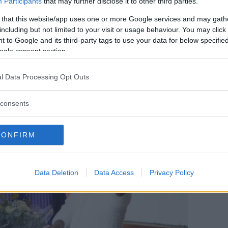
Participants
that may further disclose it to other third parties.
Wessex
.
 that this website/app uses one or more Google services and may gath
including but not limited to your visit or usage behaviour. You may click 
 Elisabetta
glielo perdonerà, ora che sta
 to Google and its third-party tags to use your data for below specifi
ul Principe William. Pare infatti che la nonna
ogle consent section.
mone al nipote e a sua moglie, in vista di una
rincipe Carlo.
Oggi forse Kate non ha
l Data Processing Opt Outs
ma certamente saprà rifarsi presto, data la
rossimi mesi.
consents
CONFIRM
Data Deletion
Data Access
Privacy Policy