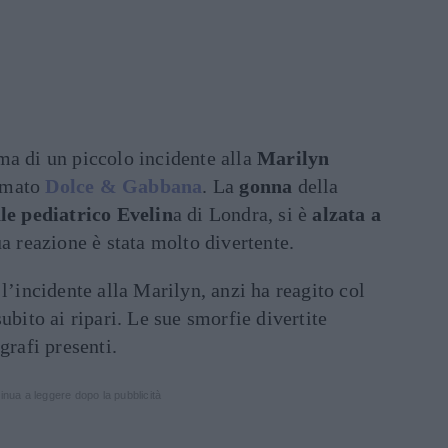
ima di un piccolo incidente alla
Marilyn
rmato
Dolce & Gabbana
. La
gonna
della
le pediatrico Evelin
a di Londra, si è
alzata a
sua reazione è stata molto divertente.
l’incidente alla Marilyn, anzi ha reagito col
subito ai ripari. Le sue smorfie divertite
grafi presenti.
inua a leggere dopo la pubblicità