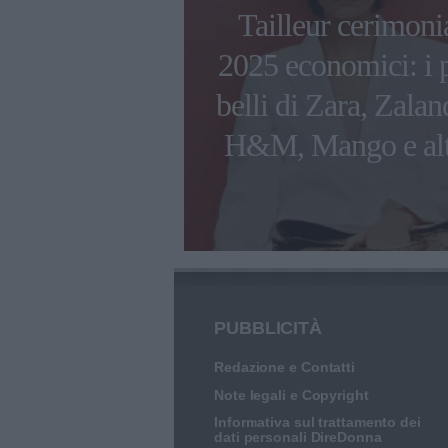
ra per la
Tailleur cerimoni
: le migliori
2025 economici: i 
ipetere per la
belli di Zara, Zalan
ra personale
H&M, Mango e alt
PUBBLICITÀ
Redazione e Contatti
Note legali e Copyright
Informativa sul trattamento dei
dati personali DireDonna