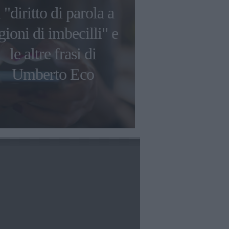
l "diritto di parola a
Le più bell
gioni di imbecilli" e
aforismi d
le altre frasi di
Gibran su am
Umberto Eco
e libe