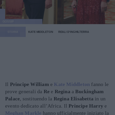
GOSSIP
STORIA
KATE MIDDLETON
REALI D'INGHILTERRA
Il
Principe William
e
Kate Middleton
fanno le
prove generali da
Re
e
Regina
a
Buckingham
Palace
, sostituendo la
Regina Elisabetta
in un
evento dedicato all’Africa. Il
Principe Harry
e
Meghan Markle
hanno ufficialmente iniziato la