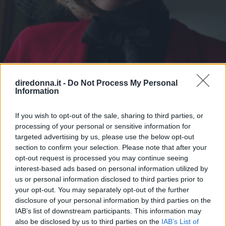
CINEMA
diredonna.it -
Do Not Process My Personal
Spencer, il film su Lady D in
Information
anteprima a Venezia 78?
If you wish to opt-out of the sale, sharing to third parties, or
processing of your personal or sensitive information for
Secondo Variety la pellicola biografica sulla principessa
targeted advertising by us, please use the below opt-out
triste sarà presentata in anteprima mondiale a Venezia 78.
section to confirm your selection. Please note that after your
opt-out request is processed you may continue seeing
EMMA PIETRAROSA
interest-based ads based on personal information utilized by
us or personal information disclosed to third parties prior to
your opt-out. You may separately opt-out of the further
disclosure of your personal information by third parties on the
IAB’s list of downstream participants. This information may
also be disclosed by us to third parties on the
IAB’s List of