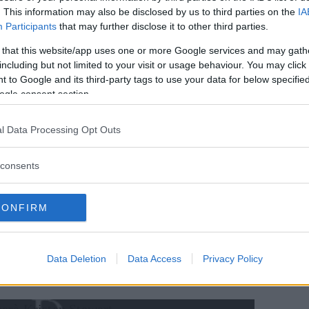
. This information may also be disclosed by us to third parties on the
IA
Participants
that may further disclose it to other third parties.
 that this website/app uses one or more Google services and may gath
diretta da
Clea DuVall
, che ha debuttato nel
including but not limited to your visit or usage behaviour. You may click 
vention
ed è nota al grande pubblico per le
 to Google and its third-party tags to use your data for below specifi
21 Grammi
.
ogle consent section.
one di Mackenzie Davis deve essere ancora
l Data Processing Opt Outs
 Stewart fa parte del progetto già da diversi
pegnativi per l’ex protagonista di
Twilight
,
consents
film, che usciranno durante l’anno.
CONFIRM
anco di
Naomi Scott
,
Ella Balinska
e
di
Charlie’s Angels
, in sala negli Stati Uniti
9, e nei mesi a seguire in
Against All
Data Deletion
Data Access
Privacy Policy