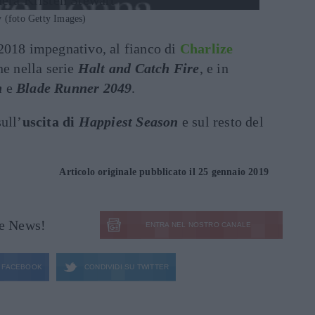
y (foto Getty Images)
2018 impegnativo, al fianco di
Charlize
one nella serie
Halt and Catch Fire
, e in
n
e
Blade Runner 2049
.
ull’
uscita di
Happiest Season
e sul resto del
Articolo originale pubblicato il 25 gennaio 2019
le News!
ENTRA NEL NOSTRO CANALE
FACEBOOK
CONDIVIDI SU
TWITTER