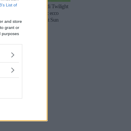
B’s List of
La saga di Twilight
continua: ecco
Midnight Sun
er and store
to grant or
ed purposes