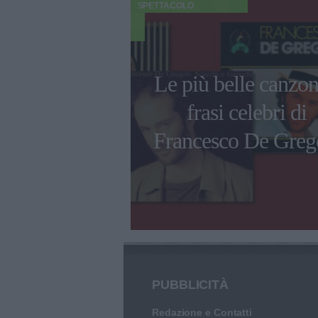
SPETTACOLO
o 2023, il
Le più belle canzon
fficiale per il
frasi celebri di
 di Furore di
Francesco De Greg
 e Chiara
PUBBLICITÀ
Redazione e Contatti