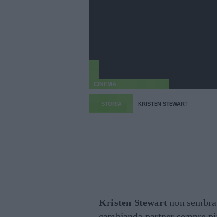
CINEMA
STORIA
KRISTEN STEWART
Kristen Stewart
non sembra t
cambiando partner sempre più