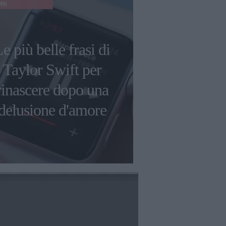
NI
CINEMA
e più belle frasi di
“Sono una 
Taylor Swift per
di natura”: l
rinascere dopo una
produttrice
delusione d'amore
Manna si 