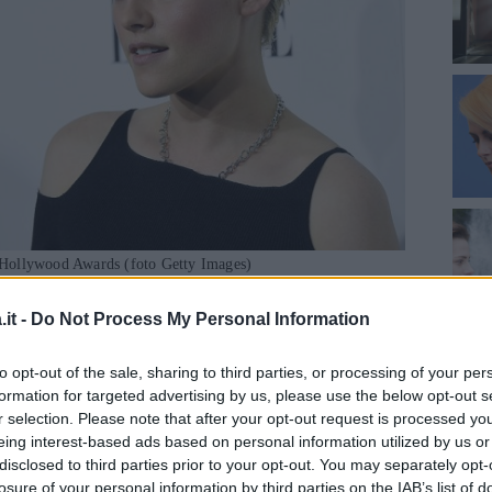
Hollywood Awards (foto Getty Images)
na ragazza (Kristen Stewart) che chiede alla
it -
Do Not Process My Personal Information
 Mackenzie Davis) di sposarla, durante la
anze di famiglia della Davis, scoprendo in
to opt-out of the sale, sharing to third parties, or processing of your per
formation for targeted advertising by us, please use the below opt-out s
a rivelato ai suoi genitori di essere
r selection. Please note that after your opt-out request is processed y
eing interest-based ads based on personal information utilized by us or
disclosed to third parties prior to your opt-out. You may separately opt-
losure of your personal information by third parties on the IAB’s list of
inua a leggere dopo la pubblicità