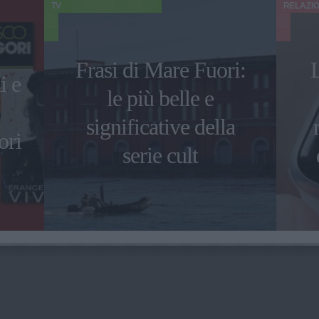
TV
RELAZIO
Frasi di Mare Fuori:
L
i e
le più belle e
significative della
ori
serie cult