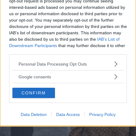
Bradley Cooper
opt-out request is processed you may continue seeing
interest-based ads based on personal information utilized by
us or personal information disclosed to third parties prior to
Il 10 settembre va in onda su Canale 5 l'acclamato musical
your opt-out. You may separately opt-out of the further
candidato a otto premi Oscar. Si tratta del quarto remake
disclosure of your personal information by third parties on the
dell'ormai iconico film È nata una stella.
IAB’s list of downstream participants. This information may
also be disclosed by us to third parties on the
IAB’s List of
EMMA PIETRAROSA
Downstream Participants
that may further disclose it to other
third parties.
Please note that this website/app uses one or more Google
Personal Data Processing Opt Outs
services and may gather and store information including but
not limited to your visit or usage behaviour. You may click to
Google consents
grant or deny consent to Google and its third-party tags to
use your data for below specified purposes in below Google
CONFIRM
consent section.
Data Deletion
Data Access
Privacy Policy