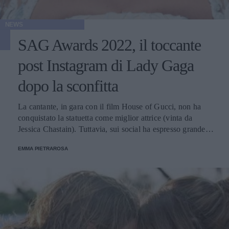
NEWS
SAG Awards 2022, il toccante
post Instagram di Lady Gaga
dopo la sconfitta
La cantante, in gara con il film House of Gucci, non ha
conquistato la statuetta come miglior attrice (vinta da
Jessica Chastain). Tuttavia, sui social ha espresso grande
gratitudine per aver partecipato al concorso e ha speso
EMMA PIETRAROSA
alcune emozionanti parole per la situazione in Ucraina.