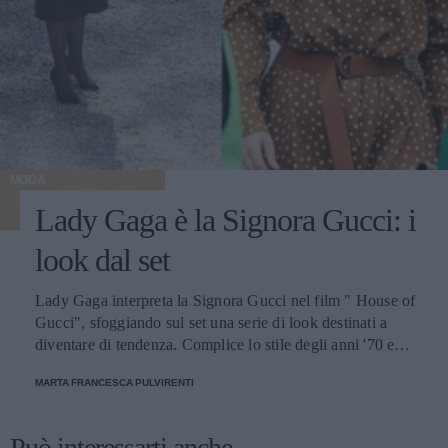
MODA
Lady Gaga è la Signora Gucci: i
look dal set
Lady Gaga interpreta la Signora Gucci nel film " House of
Gucci", sfoggiando sul set una serie di look destinati a
diventare di tendenza. Complice lo stile degli anni '70 e
'80, gli outfit indossati dalla popstar americana risultano
MARTA FRANCESCA PULVIRENTI
contemporanei e perfetti da replicare nella vita di tutti i
giorni
Può interessarti anche