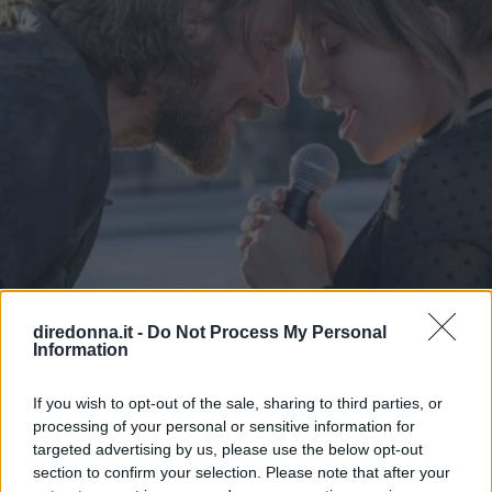
diredonna.it -
Do Not Process My Personal
Information
SPETTACOLO
If you wish to opt-out of the sale, sharing to third parties, or
A star is born, cinque motivi per
processing of your personal or sensitive information for
vedere il film con Lady Gaga e
targeted advertising by us, please use the below opt-out
section to confirm your selection. Please note that after your