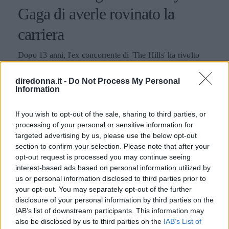
Gaga di averle rovinato la
carriera
Dopo 13 anni, l'ex concorrente di 'The Hills' ha rivolto
delle gravi accuse contro la popstar, incolpandola di aver
minato la sua carriera sin dagli esordi, quando entrambe
diredonna.it -
Do Not Process My Personal
lavoravano ancora con RedOne.
Information
EMMA PIETRAROSA
If you wish to opt-out of the sale, sharing to third parties, or
processing of your personal or sensitive information for
targeted advertising by us, please use the below opt-out
section to confirm your selection. Please note that after your
opt-out request is processed you may continue seeing
interest-based ads based on personal information utilized by
us or personal information disclosed to third parties prior to
your opt-out. You may separately opt-out of the further
disclosure of your personal information by third parties on the
IAB’s list of downstream participants. This information may
also be disclosed by us to third parties on the
IAB’s List of