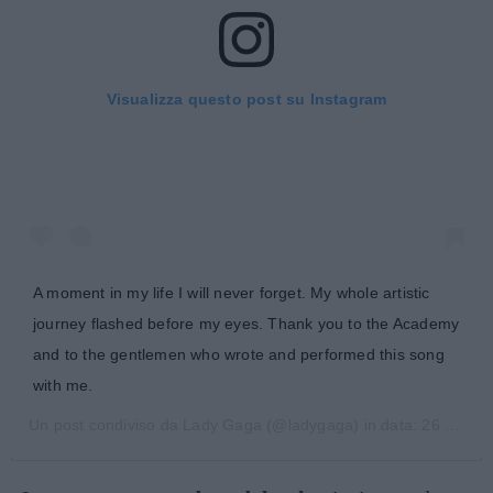
Visualizza questo post su Instagram
A moment in my life I will never forget. My whole artistic
journey flashed before my eyes. Thank you to the Academy
and to the gentlemen who wrote and performed this song
with me.
Un post condiviso da
Lady Gaga
(@ladygaga) in data:
26 Feb 2019 alle ore 11:10 PST