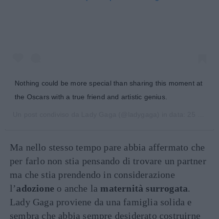
Nothing could be more special than sharing this moment at
the Oscars with a true friend and artistic genius.
Un post condiviso da
Lady Gaga
(@ladygaga) in data:
25 Feb 2019 alle ore 6:36 PST
Ma nello stesso tempo pare abbia affermato che
per farlo non stia pensando di trovare un partner
ma che stia prendendo in considerazione
l’
adozione
o anche la
maternità surrogata
.
Lady Gaga proviene da una famiglia solida e
sembra che abbia sempre desiderato costruirne