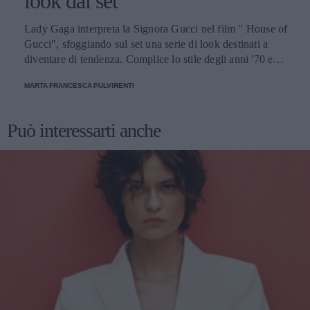
look dal set
Lady Gaga interpreta la Signora Gucci nel film " House of
Gucci", sfoggiando sul set una serie di look destinati a
diventare di tendenza. Complice lo stile degli anni '70 e
'80, gli outfit indossati dalla popstar americana risultano
MARTA FRANCESCA PULVIRENTI
contemporanei e perfetti da replicare nella vita di tutti i
giorni
Può interessarti anche