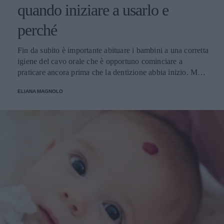
quando iniziare a usarlo e
perché
Fin da subito è importante abituare i bambini a una corretta
igiene del cavo orale che è opportuno cominciare a
praticare ancora prima che la dentizione abbia inizio. Ma
cosa è meglio? Spazzolino tradizionale o spazzolino
ELIANA MAGNOLO
elettrico? Da quale età?