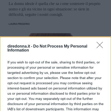
La donna ideale è quella che sa come sostenere il proprio
uomo e gli sta vicino in ogni situazione: se siete in
difficoltà, seguite i nostri consigli.
LAURA FRIGERIO
diredonna.it -
Do Not Process My Personal
Information
If you wish to opt-out of the sale, sharing to third parties, or
processing of your personal or sensitive information for
targeted advertising by us, please use the below opt-out
section to confirm your selection. Please note that after your
opt-out request is processed you may continue seeing
interest-based ads based on personal information utilized by
us or personal information disclosed to third parties prior to
MAMMA
your opt-out. You may separately opt-out of the further
disclosure of your personal information by third parties on the
Liti in ufficio? Le donne non
IAB’s list of downstream participants. This information may