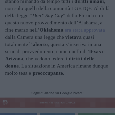
stanno minando da tempo tutti i
diritti umani
,
non solo quelli della comunità LGBTQ+. Al di là
della legge “
Don’t Say Gay
” della Florida e di
questo nuovo provvedimento dell’Alabama, a
fine marzo nell’
Oklahoma
era stata approvata
dalla Camera una legge che
vietava
quasi
totalmente l’
aborto
; questa s’inseriva in una
serie di provvedimenti, come quelli di
Texas
e
Arizona
, che vedono ledere i
diritti delle
donne
. La situazione in America rimane dunque
molto tesa e
preoccupante
.
Seguici anche su Google News!
ENTRA NEL NOSTRO CANALE