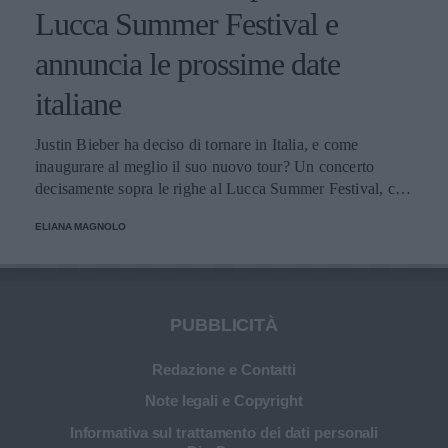
Lucca Summer Festival e
annuncia le prossime date
italiane
Justin Bieber ha deciso di tornare in Italia, e come
inaugurare al meglio il suo nuovo tour? Un concerto
decisamente sopra le righe al Lucca Summer Festival, che
lo ha riconfermato agli onori del pubblico, che non vedeva
ELIANA MAGNOLO
l'ora di poterlo riascoltare.
PUBBLICITÀ
Redazione e Contatti
Note legali e Copyright
Informativa sul trattamento dei dati personali