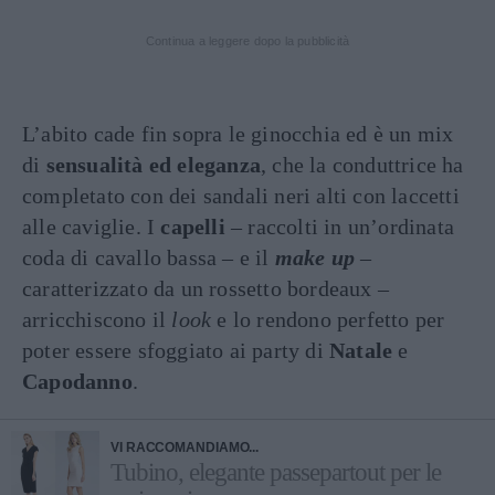
Continua a leggere dopo la pubblicità
L’abito cade fin sopra le ginocchia ed è un mix
di
sensualità ed eleganza
, che la conduttrice ha
completato con dei sandali neri alti con laccetti
alle caviglie. I
capelli
– raccolti in un’ordinata
coda di cavallo bassa – e il
make up
–
caratterizzato da un rossetto bordeaux –
arricchiscono il
look
e lo rendono perfetto per
poter essere sfoggiato ai party di
Natale
e
Capodanno
.
VI RACCOMANDIAMO...
Tubino, elegante passepartout per le