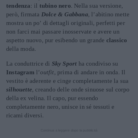
tendenza
: il
tubino nero
. Nella sua versione,
però, firmata
Dolce & Gabbana
, l’abitino mette
mostra un po’ di dettagli originali, perfetti per
non farci mai passare inosservate e avere un
aspetto nuovo, pur esibendo un grande
classico
della moda.
La conduttrice di
Sky Sport
ha condiviso su
Instagram
l’
outfit
, prima di andare in onda. Il
vestito è aderente e cinge completamente la sua
silhouette
, creando delle onde sinuose sul corpo
della ex velina. Il capo, pur essendo
completamente nero, unisce in sé tessuti e
ricami diversi.
Continua a leggere dopo la pubblicità