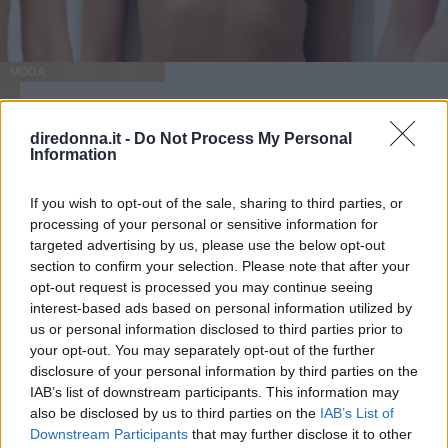
MODA
Reggiseni taglie forti: guida
diredonna.it -
Do Not Process My Personal
pratica al modello perfetto per
Information
ogni décolleté
If you wish to opt-out of the sale, sharing to third parties, or
processing of your personal or sensitive information for
Comfort, sostegno e stile possono convivere anche quando
targeted advertising by us, please use the below opt-out
il décolleté è generoso. Ecco tutto quello che c’è da sapere
section to confirm your selection. Please note that after your
per scegliere i reggiseni taglie forti.
opt-out request is processed you may continue seeing
interest-based ads based on personal information utilized by
REDAZIONE DIREDONNA
us or personal information disclosed to third parties prior to
your opt-out. You may separately opt-out of the further
disclosure of your personal information by third parties on the
IAB’s list of downstream participants. This information may
also be disclosed by us to third parties on the
IAB’s List of
Downstream Participants
that may further disclose it to other