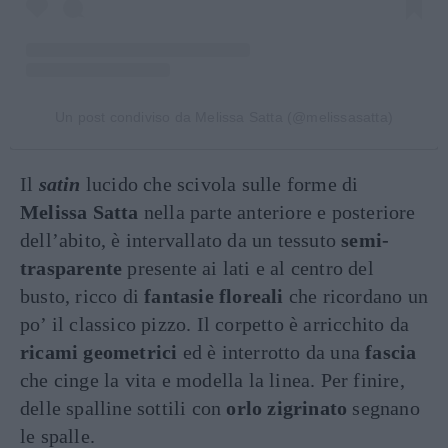
Un post condiviso da Melissa Satta (@melissasatta)
Il
satin
lucido che scivola sulle forme di
Melissa Satta
nella parte anteriore e posteriore
dell’abito, è intervallato da un tessuto
semi-
trasparente
presente ai lati e al centro del
busto, ricco di
fantasie floreali
che ricordano un
po’ il classico pizzo. Il corpetto è arricchito da
ricami geometrici
ed è interrotto da una
fascia
che cinge la vita e modella la linea. Per finire,
delle spalline sottili con
orlo zigrinato
segnano
le spalle.