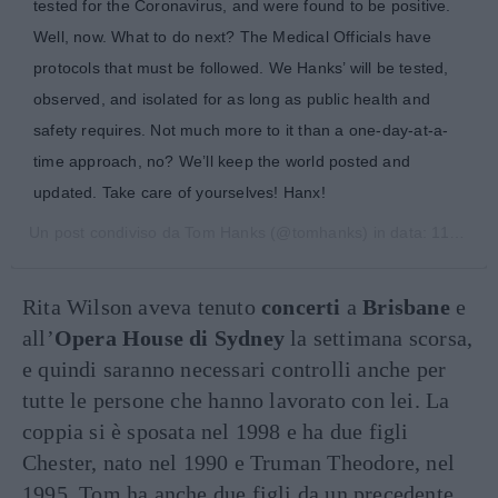
tested for the Coronavirus, and were found to be positive.
Well, now. What to do next? The Medical Officials have
protocols that must be followed. We Hanks’ will be tested,
observed, and isolated for as long as public health and
safety requires. Not much more to it than a one-day-at-a-
time approach, no? We’ll keep the world posted and
updated. Take care of yourselves! Hanx!
Un post condiviso da
Tom Hanks
(@tomhanks) in data:
11 Mar 2020 alle ore 6:08 PDT
Rita Wilson aveva tenuto
concerti
a
Brisbane
e
all’
Opera House di Sydney
la settimana scorsa,
e quindi saranno necessari controlli anche per
tutte le persone che hanno lavorato con lei. La
coppia si è sposata nel 1998 e ha due figli
Chester, nato nel 1990 e Truman Theodore, nel
1995. Tom ha anche due figli da un precedente