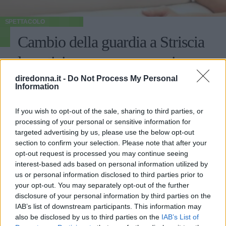
SPETTACOLO
Cambio della guardia a Striscia
la notizia: per una sera arriva
Diletta Leotta
diredonna.it -
Do Not Process My Personal
Information
Il volto femminile di Dazn esordisce come presentatrice
If you wish to opt-out of the sale, sharing to third parties, or
del TG satirico di Antonio Ricci, nella puntata del 10
processing of your personal or sensitive information for
dicembre 2021, al fianco di Alessandro Siani.
targeted advertising by us, please use the below opt-out
section to confirm your selection. Please note that after your
EMMA PIETRAROSA
opt-out request is processed you may continue seeing
interest-based ads based on personal information utilized by
us or personal information disclosed to third parties prior to
your opt-out. You may separately opt-out of the further
disclosure of your personal information by third parties on the
IAB’s list of downstream participants. This information may
also be disclosed by us to third parties on the
IAB’s List of