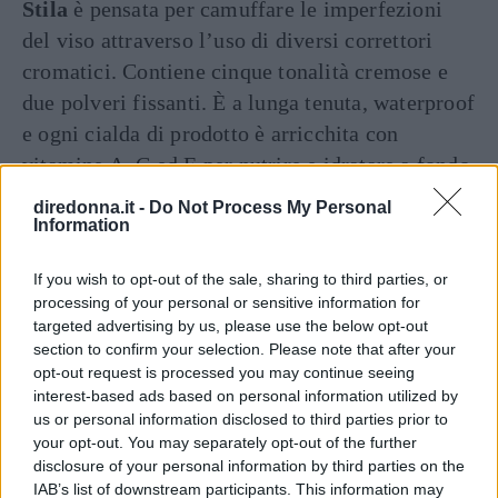
Stila
è pensata per camuffare le imperfezioni
del viso attraverso l’uso di diversi correttori
cromatici. Contiene cinque tonalità cremose e
due polveri fissanti. È a lunga tenuta, waterproof
e ogni cialda di prodotto è arricchita con
vitamine A, C ed E per nutrire e idratare a fondo
la pelle. Le tonalità dei correttori in crema
diredonna.it -
Do Not Process My Personal
presenti nella palette sono il color pesca (per le
Information
carnagioni chiare) e arancione (per contrastare
If you wish to opt-out of the sale, sharing to third parties, or
le occhiaie violacee e le vene in evidenza).
processing of your personal or sensitive information for
Mentre la cialda in polvere gialla serve a fissare
targeted advertising by us, please use the below opt-out
il correttore in crema e a uniformare il tono
section to confirm your selection. Please note that after your
opt-out request is processed you may continue seeing
della pelle, la polvere color lavanda serve a
interest-based ads based on personal information utilized by
illuminare la pelle spenta o giallastra. Il rosa è
us or personal information disclosed to third parties prior to
per illuminare il contorno occhi; il giallo (per
your opt-out. You may separately opt-out of the further
disclosure of your personal information by third parties on the
correggere le macchie scure del viso) e il verde
IAB’s list of downstream participants. This information may