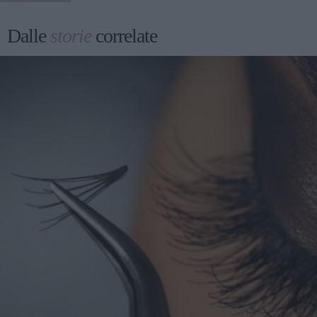
Dalle
storie
correlate