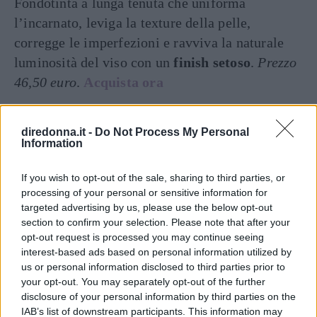
Fondotinta a lunga tenuta che uniforma
l’incarnato, leviga la texture della pelle,
corregge le imperfezioni e ravviva la naturale
luminosità del viso con un
finish setoso
.
Prezzo
46,50 euro
.
Acquista ora
Miglior fondotinta compatto: Fenty
diredonna.it -
Do Not Process My Personal
Beauty Pro Filt’r Soft Matte Powder
Information
If you wish to opt-out of the sale, sharing to third parties, or
processing of your personal or sensitive information for
targeted advertising by us, please use the below opt-out
section to confirm your selection. Please note that after your
opt-out request is processed you may continue seeing
interest-based ads based on personal information utilized by
us or personal information disclosed to third parties prior to
your opt-out. You may separately opt-out of the further
disclosure of your personal information by third parties on the
IAB’s list of downstream participants. This information may