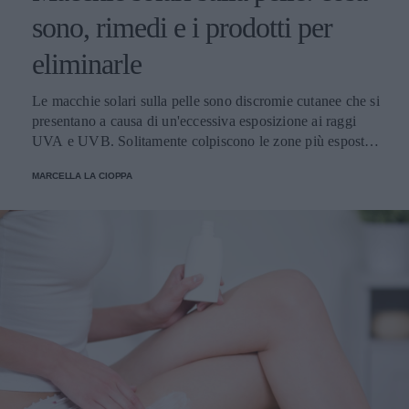
sono, rimedi e i prodotti per
eliminarle
Le macchie solari sulla pelle sono discromie cutanee che si
presentano a causa di un'eccessiva esposizione ai raggi
UVA e UVB. Solitamente colpiscono le zone più esposte,
come viso, schiena, spalle e mani. Scopriamo come
MARCELLA LA CIOPPA
attenuarle e i prodotti migliori per schiarirle.