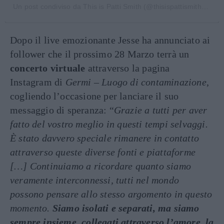
Un post condiviso da
This is Patti Smith
(@thisispattismith) in data:
Dopo il live emozionante Jesse ha annunciato ai
follower che il prossimo 28 Marzo terrà un
concerto virtuale
attraverso la pagina
Instagram di
Germi – Luogo di contaminazione
,
cogliendo l’occasione per lanciare il suo
messaggio di speranza: “
Grazie a tutti per aver
fatto del vostro meglio in questi tempi selvaggi.
È stato davvero speciale rimanere in contatto
attraverso queste diverse fonti e piattaforme
[…] Continuiamo a ricordare quanto siamo
veramente interconnessi, tutti nel mondo
possono pensare allo stesso argomento in questo
momento.
Siamo isolati e separati, ma siamo
sempre insieme, collegati attraverso l’amore, la