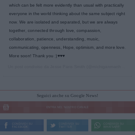
which can be felt more evidently than usual with practically
everyone in the world thinking about the same subject right
now. We are isolated and separated, but we are always
together, connected through love, compassion,
collaboration, patience, understanding, music,
communicating, openness, Hope, optimism, and more love.
More soon! Thank you :)♥️♥️♥️
Un post condiviso da
Jesse Paris Smith
(@michiganmanhattan) in data:
Seguici anche su Google News!
ENTRA NEL NOSTRO CANALE
CONDIVIDI SU
CONDIVIDI SU
CONDIVIDI SU
FACEBOOK
TWITTER
WHATSAPP