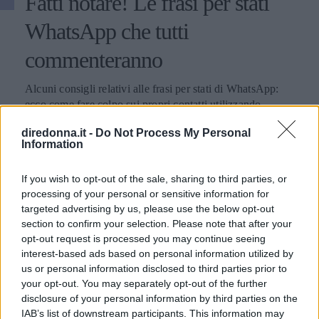
Fatti notare! Le frasi per stati
WhatsApp che tutti
commenteranno
Alcuni consigli relativi alle frasi per stati di WhatsApp:
ecco come fare colpo sui propri contatti utilizzando
aforismi e citazioni.
diredonna.it -
Do Not Process My Personal
Information
PERDITA DURANGO
If you wish to opt-out of the sale, sharing to third parties, or
processing of your personal or sensitive information for
targeted advertising by us, please use the below opt-out
section to confirm your selection. Please note that after your
opt-out request is processed you may continue seeing
interest-based ads based on personal information utilized by
us or personal information disclosed to third parties prior to
your opt-out. You may separately opt-out of the further
disclosure of your personal information by third parties on the
IAB’s list of downstream participants. This information may