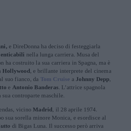
ni,
e DireDonna ha deciso di festeggiarla
enticabili
nella lunga carriera. Musa del
on ha costruito la sua carriera in Spagna, ma è
a
Hollywood
, e brillante interprete del cinema
al suo fianco, da
Tom Cruise
a
Johnny Depp
,
tto
e
Antonio Banderas
. L’attrice spagnola
a sua controparte maschile.
endas, vicino
Madrid
, il 28 aprile 1974.
po sua sorella minore Monica, e esordisce al
iutto
di Bigas Luna. Il successo però arriva