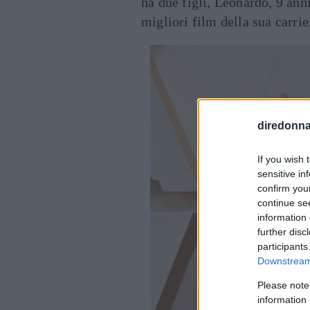
ha due figli, Leonardo, 9 ann
migliori film della sua carrie
diredonna.
If you wish 
sensitive in
confirm you
continue se
information 
further disc
participants
Downstream 
Please note
information 