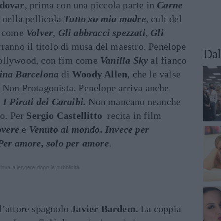
dovar
, prima con una piccola parte in
Carne
 nella pellicola
Tutto su mia madre
, cult del
e, come
Volver
,
Gli abbracci spezzati
,
Gli
rranno il titolo di musa del maestro. Penelope
Dal
ollywood, con fim come
Vanilla Sky
al fianco
tina Barcelona
di
Woody Allen
, che le valse
 Non Protagonista. Penelope arriva anche
a
I
Pirati dei Caraibi.
Non mancano neanche
no. Per
Sergio Castellitto
recita in film
overe
e
Venuto al mondo. Invece per
Per amore, solo per amore
.
inua a leggere dopo la pubblicità
l’attore spagnolo
Javier Bardem.
La coppia