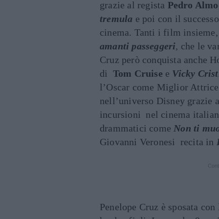
grazie al regista
Pedro Almo
tremula
e poi con il successo
cinema. Tanti i film insiem
amanti passeggeri
,
che le va
Cruz però conquista anche H
di
Tom Cruise
e
Vicky Cris
l’Oscar come Miglior Attrice
nell’universo Disney grazie 
incursioni nel cinema italia
drammatici come
Non ti mu
Giovanni Veronesi recita in
Cont
Penelope Cruz è sposata con 