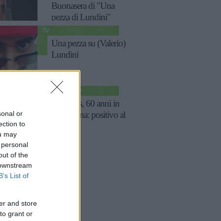
Buonasera di "Una
pezza di Lundini"
TV
Una pezza su (Valerio)
Lundini
SPETTACOLO
Banderas, 60 anni in
sonal or
quarantena: positivo al
ection to
Covid
ou may
 personal
out of the
 downstream
B’s List of
er and store
to grant or