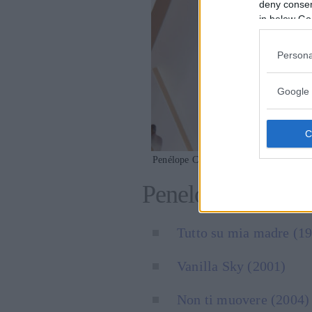
deny consent
in below Go
Persona
Google 
Penélope Cruz agli Oscar 2020 (foto G
Penelope Cruz: i s
Tutto su mia madre (1
Vanilla Sky (2001)
Non ti muovere (2004)