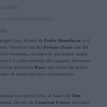
na (2008)
tre i confini del mare (2011)
99)
elope Cruz, diretto da
Pedro Almodovar
, e il
eme. Vincitore sia del
Premio Oscar
che del
ilm straniero, racconta di una madre single
 cerca il padre naturale del ragazzo, diventato
La Cruz interpreta
Rosa
, una suora che prima
opre di essere incinta e sieropositiva.
ywood con questo film, al fianco di
Tom
fiamma. Diretto da
Cameron Crowe
, racconta