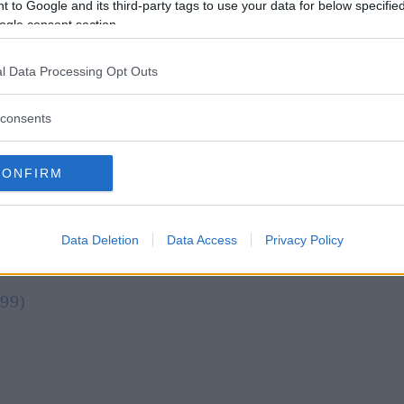
 to Google and its third-party tags to use your data for below specifi
ogle consent section.
l Data Processing Opt Outs
consents
CONFIRM
etty Images)
Data Deletion
Data Access
Privacy Policy
uoi 5 migliori film
999)