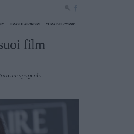
RNO
FRASI E AFORISMI
CURA DEL CORPO
suoi film
'attrice spagnola.