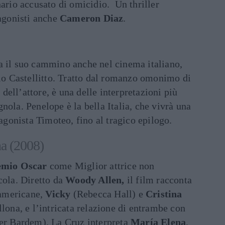
nario accusato di omicidio. Un thriller
tagonisti anche
Cameron Diaz
.
a il suo cammino anche nel cinema italiano,
gio Castellitto. Tratto dal romanzo omonimo di
ell’attore, è una delle interpretazioni più
nola. Penelope è la bella Italia, che vivrà una
tagonista Timoteo, fino al tragico epilogo.
na (2008)
emio Oscar
come Miglior attrice non
cola. Diretto da
Woody Allen,
il film racconta
e americane,
Vicky
(Rebecca Hall) e
Cristina
llona, e l’intricata relazione di entrambe con
er Bardem). La Cruz interpreta
María Elena
,