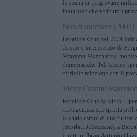
la storia di un giovane milio
fantastico che vede tra i pro
Non ti muovere (2004)
Penelope Cruz nel 2004 inizi
diretto e interpretato da Ser
Margaret Mazzantini, moglie d
drammatiche dell’attrice spag
difficile relazione con il pro
Vicky Cristina Barcelo
Penelope Cruz ha vinto il
pr
portagonista con questa pelli
la calda estate di due turist
(Scarlett Johansson), a Barce
il pittore
Juan Antonio
(Javi