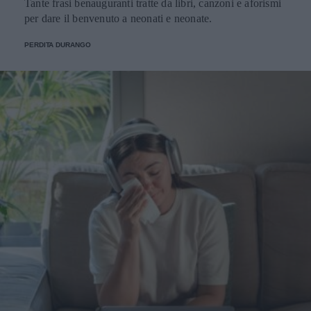
Tante frasi benauguranti tratte da libri, canzoni e aforismi
vuole gestire il peso o stabilizzare l'energia, ma alcune
per dare il benvenuto a neonati e neonate.
condizioni richiedono il parere del medico prima di
iniziare. La restrizione dei carboidrati modifica l'assetto
PERDITA DURANGO
metabolico, e questo cambiamento non è neutro in ogni
situazione. Serve cautela in gravidanza e allattamento, in
presenza di diabete di tipo 1 e per chi assume farmaci per
la glicemia o la pressione. Anche chi soffre di problemi
renali dovrebbe consultare uno specialista. Per una persona
sana, invece, la fase di adattamento iniziale è il momento
più impegnativo, dopo il quale il regime diventa più
gestibile. Keto e ciclo mestruale: cosa sapere Alcune
donne notano variazioni del ciclo nei primi mesi di dieta
chetogenica. Il cambiamento ormonale legato alla
riduzione dell'insulina può influire sulla regolarità,
soprattutto in caso di restrizione calorica marcata.
Mantenere un apporto calorico adeguato e non scendere
troppo con i grassi aiuta a preservare l'equilibrio ormonale.
Domande frequenti Quanto si dimagrisce con la dieta
keto? La perdita di peso varia, ma nelle prime settimane è
spesso rapida per via dell'eliminazione dei liquidi legati al