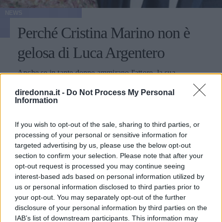
NEWS
Perché Cristina Marino non è
gelosa di Luca Argentero
Anche se in tante donne ammirano l'attore, la sua
compagna ha rivelato di essere tranquilla a riguardo
diredonna.it -
Do Not Process My Personal
Information
MARIKA LUONGO
If you wish to opt-out of the sale, sharing to third parties, or
processing of your personal or sensitive information for
targeted advertising by us, please use the below opt-out
section to confirm your selection. Please note that after your
opt-out request is processed you may continue seeing
interest-based ads based on personal information utilized by
us or personal information disclosed to third parties prior to
your opt-out. You may separately opt-out of the further
disclosure of your personal information by third parties on the
IAB’s list of downstream participants. This information may