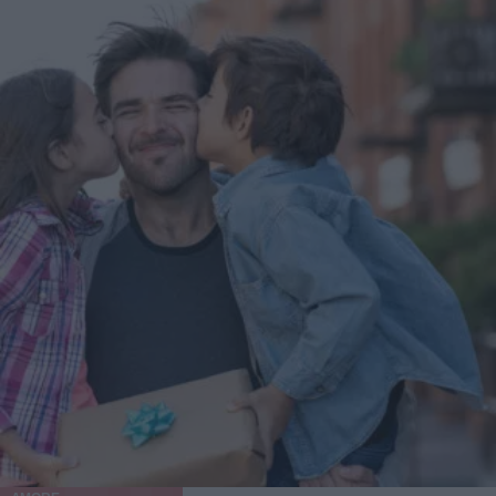
metabolico verso i grassi, assente nelle versioni meno
rigide. Menù settimanale keto: esempio pratico Un menù
keto settimanale ben costruito alterna fonti proteiche,
grassi di qualità e verdure a basso indice glicemico.
L'obiettivo è restare sotto i 50 grammi di carboidrati netti
al giorno senza ripetere sempre gli stessi piatti. Ecco una
traccia di tre giornate tipo: Giorno 1: uova e avocado a
colazione, insalata di pollo a pranzo, salmone con broccoli
a cena Giorno 2: yogurt greco intero a colazione, frittata di
zucchine a pranzo, manzo con spinaci a cena Giorno 3:
pane keto con formaggio a colazione, zuppa di verdure a
pranzo, pesce con cavolfiore a cena Prodotti come pane e
farine BeKeto semplificano la preparazione dei pasti keto,
soprattutto a colazione, quando trovare alternative ai
cereali è più difficile. Una fetta di pane chetogenico
apporta meno di 3 grammi di carboidrati netti, contro i 15
di una fetta di pane comune. Cosa bere durante la dieta
chetogenica Acqua, caffè e tè non zuccherati sono le
bevande di base della keto. Le bevande zuccherate e i
succhi di frutta vanno eliminati, perché un singolo